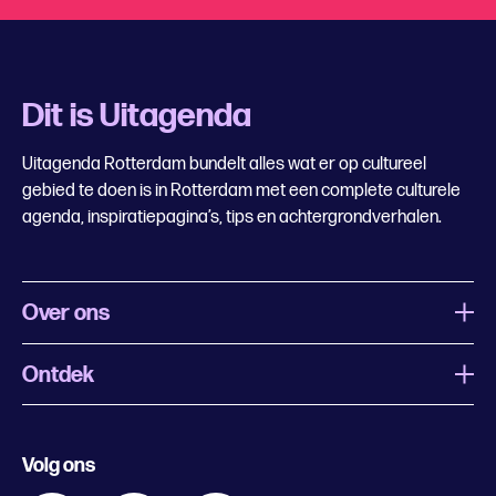
Dit is Uitagenda
Uitagenda Rotterdam bundelt alles wat er op cultureel
gebied te doen is in Rotterdam met een complete culturele
agenda, inspiratiepagina’s, tips en achtergrondverhalen.
Over ons
Ontdek
Wat is Uitagenda Rotterdam
Evenement aanmelden
Festivals
Nachtagenda
Volg ons
Contact
Kids
Eten en drinken