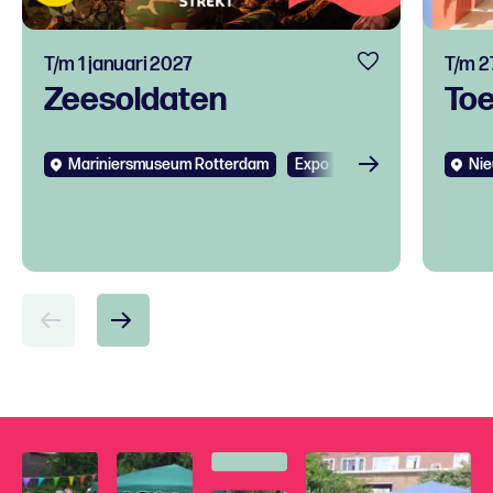
T/m 1 januari 2027
T/m 2
Zeesoldaten
To
Mariniersmuseum Rotterdam
Expo
Kids
Nie