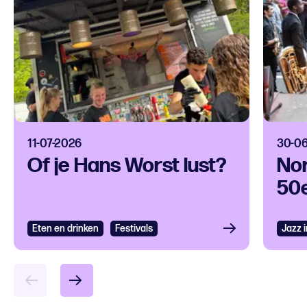
11-07-2026
30-0
Of je Hans Worst lust?
Nor
50e
Eten en drinken
Bekijken
Festivals
Jazz 
Bek