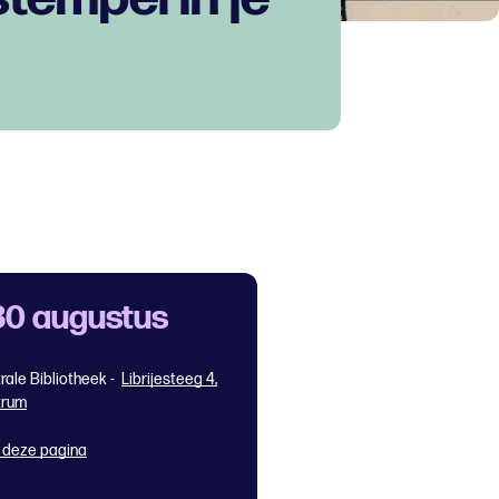
30 augustus
rale Bibliotheek -
Librijesteeg 4,
trum
 deze pagina