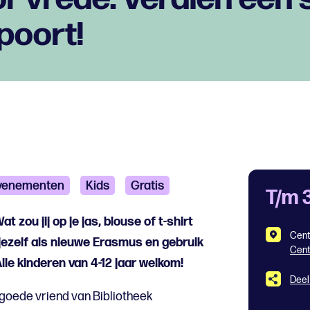
poort!
venementen
Kids
Gratis
T/m 
 zou jij op je jas, blouse of t-shirt
Cent
jezelf als nieuwe Erasmus en gebruik
Cen
Alle kinderen van 4-12 jaar welkom!
Deel
 goede vriend van Bibliotheek