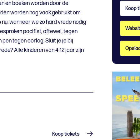
ven en boeken worden door de
Koop t
orden worden nog vaak gebruikt om
ls nu, wanneer we zo hard vrede nodig
Websi
sproken pacifist, oftewel, tegen
 pen tegen oorlog. Sluit je je bij
Opslaa
de? Alle kinderen van 4-12 jaar zijn
Koop tickets