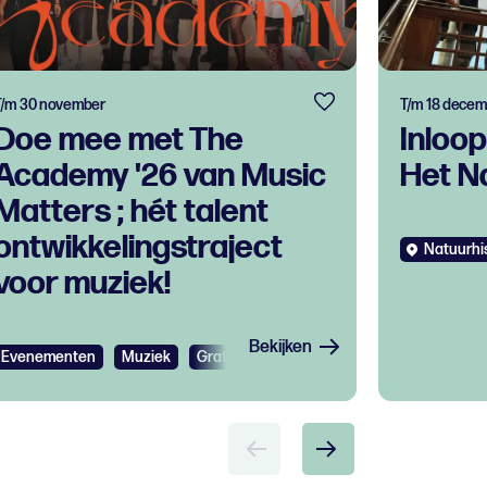
T/m 30 november
T/m 18 decem
Doe mee met The
Inloo
Academy '26 van Music
Het N
Matters ; hét talent
ontwikkelingstraject
Natuurhi
voor muziek!
Bekijken
Evenementen
Muziek
Gratis