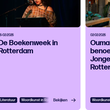
16-02-2026
02-02-2026
De Boekenweek in
Oumai
Rotterdam
benoe
Jonge
Rotte
Literatuur
Woordkunst in Rotterdam
Bekijken
Woordkunst