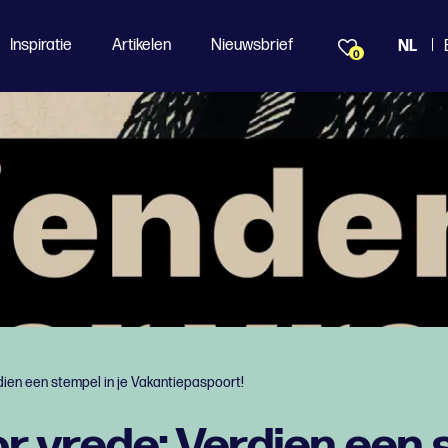
Inspiratie
Artikelen
Nieuwsbrief
NL
0
dien een stempel in je Vakantiepaspoort!
r vrede: Verdien een s