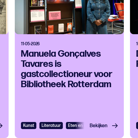
11-05-2026
Manuela Gonçalves
Tavares is
gastcollectioneur voor
Bibliotheek Rotterdam
Kunst
Literatuur
Eten en drinken
Bekijken