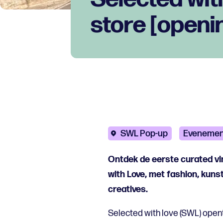
store [openi
SWL Pop-up
Evenemen
Ontdek de eerste curated vi
with Love, met fashion, kunst
creatives.
Selected with love (SWL) open