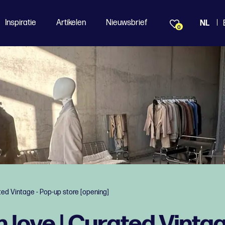
Inspiratie
Artikelen
Nieuwsbrief
NL
0
ted Vintage - Pop-up store [opening]
h love | Curated Vinta