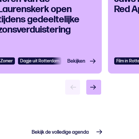
Laurenskerk open
Red A
tijdens gedeeltelijke
zonsverduistering
venementen
Zomer
Dagje uit Rotterdam
Cultureel festival
Varia
Bekijken
Varia
Grootstedelijk evenement
Film in Rot
Bekijk de volledige agenda