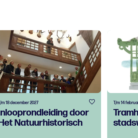
T/m 18 december 2027
T/m 14 februa
Inlooprondleiding door
Tramhu
Het Natuurhistorisch
stads