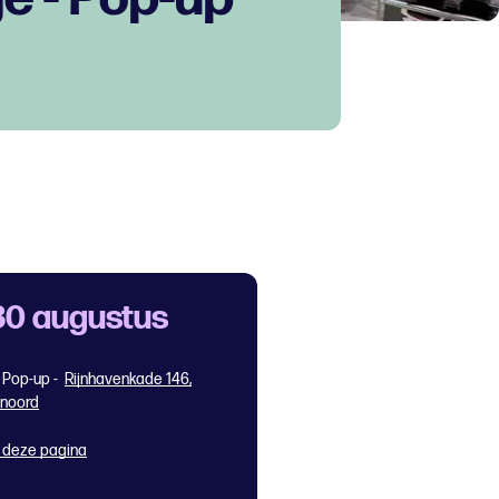
30 augustus
Pop-up -
Rijnhavenkade 146,
enoord
 deze pagina