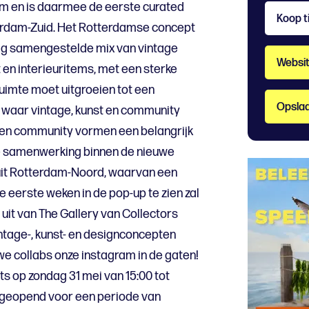
am en is daarmee de eerste curated
Koop t
terdam-Zuid. Het Rotterdamse concept
ig samengestelde mix van vintage
Websi
 en interieuritems, met een sterke
ruimte moet uitgroeien tot een
Opslaa
 waar vintage, kunst en community
n community vormen een belangrijk
e samenwerking binnen de nieuwe
 uit Rotterdam-Noord, waarvan een
e eerste weken in de pop-up te zien zal
 uit van The Gallery van Collectors
tage-, kunst- en designconcepten
 collabs onze instagram in de gaten!
ats op zondag 31 mei van 15:00 tot
g geopend voor een periode van