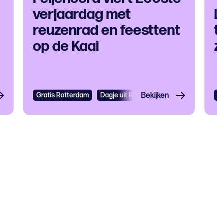
verjaardag met
reuzenrad en feesttent
op de Kaai
tival
Grootstedelijk evenement
Gratis Rotterdam
Dagje uit Rotterdam
Open dag
Bekijken
Festivals
E