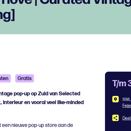
ng]
ten
Gratis
T/m 
ntage pop-up op Zuid van Selected
SWL 
, interieur en vooral veel like-minded
Feij
Deel
t een nieuwe pop-up store aan de