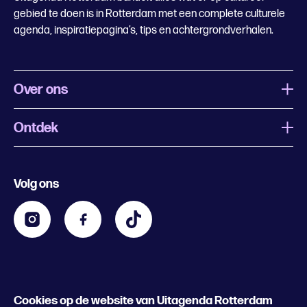
gebied te doen is in Rotterdam met een complete culturele
agenda, inspiratiepagina’s, tips en achtergrondverhalen.
Over ons
Ontdek
Wat is Uitagenda Rotterdam
Evenement aanmelden
Festivals
Nachtagenda
Volg ons
Contact
Kids
Eten en drinken
Zakelijk
Blijf op de hoogte
Privacy statement & cookies
Word nu abonnee
Cookies op de website van Uitagenda Rotterdam
© 2026 Rotterdam Festivals