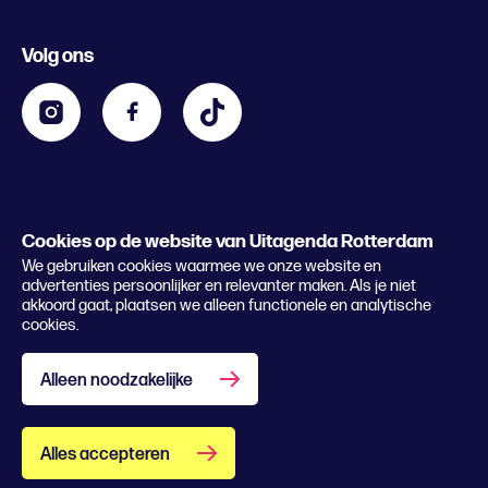
Evenement aanmelden
Festivals
Nachtagenda
Volg ons
Contact
Kids
Eten en drinken
Zakelijk
Blijf op de hoogte
Privacy statement & cookies
Word nu abonnee
Cookies op de website van Uitagenda Rotterdam
© 2026 Rotterdam Festivals
We gebruiken cookies waarmee we onze website en
Lees het magazine
advertenties persoonlijker en relevanter maken. Als je niet
akkoord gaat, plaatsen we alleen functionele en analytische
cookies.
Alleen noodzakelijke
Alles accepteren