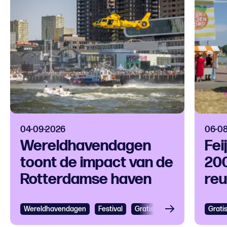
04-09-2026
06-0
Wereldhavendagen
Fei
toont de impact van de
200
Rotterdamse haven
reu
op 
Wereldhavendagen
Bekijken
Festival
Gratis
Festival
Grootst
Grati
Bek