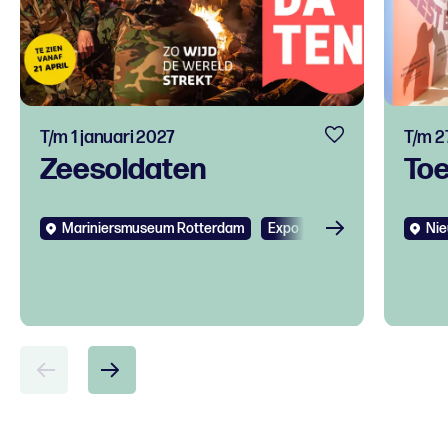
T/m 1 januari 2027
T/m 2
Zeesoldaten
To
Mariniersmuseum Rotterdam
Expo
Kids
Nie