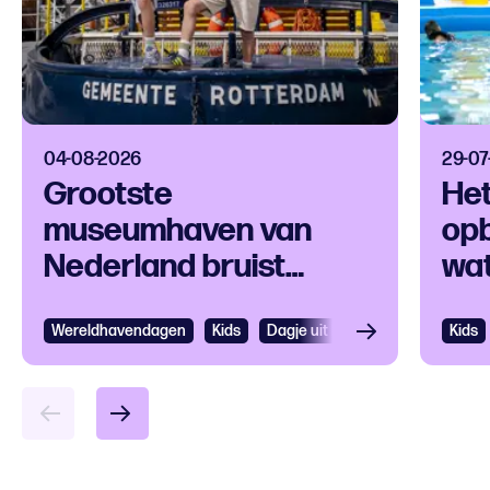
04-08-2026
29-07
Grootste
Het
museumhaven van
op
Nederland bruist
wat
tijdens
in
Wereldhavendagen
Ro
Wereldhavendagen
Bekijken
Kids
Dagje uit Rotterdam
Kids
Kids
Bek