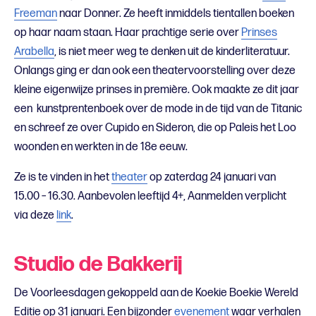
Freeman
naar Donner. Ze heeft inmiddels tientallen boeken
op haar naam staan. Haar prachtige serie over
Prinses
Arabella
, is niet meer weg te denken uit de kinderliteratuur.
Onlangs ging er dan ook een theatervoorstelling over deze
kleine eigenwijze prinses in première. Ook maakte ze dit jaar
een kunstprentenboek over de mode in de tijd van de Titanic
en schreef ze over Cupido en Sideron, die op Paleis het Loo
woonden en werkten in de 18e eeuw.
Ze is te vinden in het
theater
op zaterdag 24 januari van
15.00 – 16.30. Aanbevolen leeftijd 4+, Aanmelden verplicht
via deze
link
.
Studio de Bakkerij
De Voorleesdagen gekoppeld aan de Koekie Boekie Wereld
Editie op 31 januari. Een bijzonder
evenement
waar verhalen