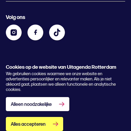
Evenement aanmelden
Festivals
Nachtagenda
Volg ons
Contact
Kids
Eten en drinken
Zakelijk
Blijf op de hoogte
Privacy statement & cookies
Word nu abonnee
Cookies op de website van Uitagenda Rotterdam
© 2026 Rotterdam Festivals
We gebruiken cookies waarmee we onze website en
Lees het magazine
advertenties persoonlijker en relevanter maken. Als je niet
akkoord gaat, plaatsen we alleen functionele en analytische
cookies.
Alleen noodzakelijke
Alles accepteren