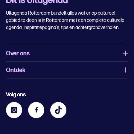
Dit is Uitagenda
Uitagenda Rotterdam bundelt alles wat er op cultureel
gebied te doen is in Rotterdam met een complete culturele
agenda, inspiratiepagina’s, tips en achtergrondverhalen.
Over ons
Ontdek
Wat is Uitagenda Rotterdam
Evenement aanmelden
Festivals
Nachtagenda
Volg ons
Contact
Kids
Eten en drinken
Zakelijk
Blijf op de hoogte