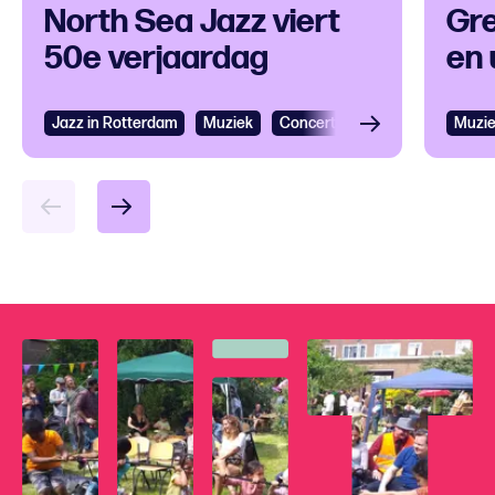
North Sea Jazz viert
Gre
50e verjaardag
en 
Jazz in Rotterdam
Bekijken
Muziek
Concertagenda
Festival
Muzi
Bek