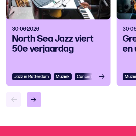
30-06-2026
30-0
North Sea Jazz viert
Gre
50e verjaardag
en 
Jazz in Rotterdam
Bekijken
Muziek
Concertagenda
Festival
Muzi
Bek