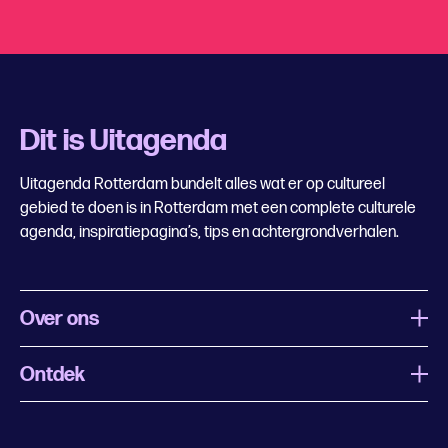
Dit is Uitagenda
Uitagenda Rotterdam bundelt alles wat er op cultureel
gebied te doen is in Rotterdam met een complete culturele
agenda, inspiratiepagina’s, tips en achtergrondverhalen.
Over ons
Ontdek
Wat is Uitagenda Rotterdam
Evenement aanmelden
Festivals
Nachtagenda