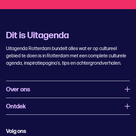
Dit is Uitagenda
Uitagenda Rotterdam bundelt alles wat er op cultureel
gebied te doen is in Rotterdam met een complete culturele
agenda, inspiratiepagina’s, tips en achtergrondverhalen.
Over ons
Ontdek
Wat is Uitagenda Rotterdam
Evenement aanmelden
Festivals
Nachtagenda
Volg ons
Contact