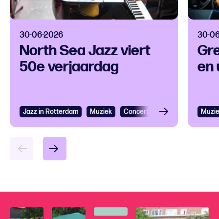
30-06-2026
30-0
North Sea Jazz viert
Gre
50e verjaardag
en 
Jazz in Rotterdam
Muziek
Concertagenda
Festival
Muzi