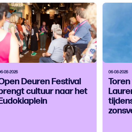
06-08-2026
06-08-2026
Open Deuren Festival
Toren
brengt cultuur naar het
Laure
Eudokiaplein
tijden
zonsv