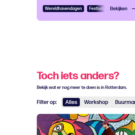
Wereldhavendagen
Festival
Bekijken
Gratis
Fes
Toch iets anders?
Bekijk wat er nog meer te doen is in Rotterdam.
Filter op:
Alles
Workshop
Buurman