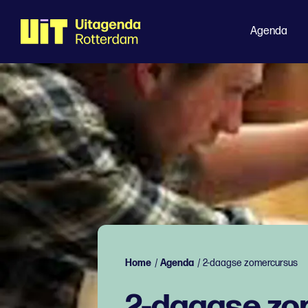
Agenda
Home
/
Agenda
/
2-daagse zomercursus
2-daagse zo