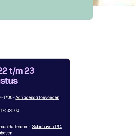
22 t/m 23
stus
 - 17:00
-
Aan agenda toevoegen
f € 325,00
man Rotterdam -
Schiehaven 17C,
shaven