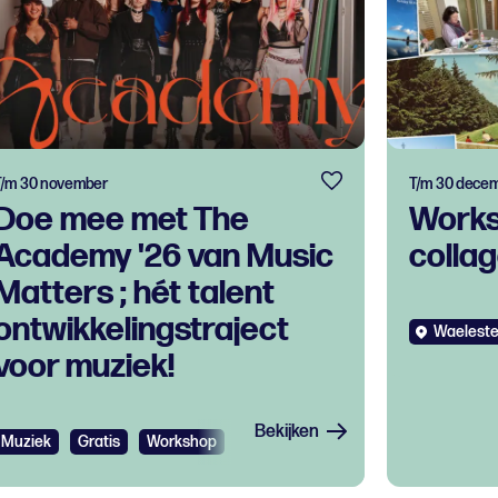
T/m 30 november
T/m 30 dece
Doe mee met The
Works
Academy '26 van Music
colla
Matters ; hét talent
ontwikkelingstraject
Waeleste
voor muziek!
Bekijken
Muziek
Gratis
Workshop