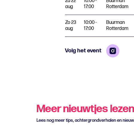
Za 22
10:00 -
Buurman
aug
17:00
Rotterdam
Zo 23
10:00 -
Buurman
aug
17:00
Rotterdam
Volg het event
Meer nieuwtjes leze
Lees nog meer tips, achtergrondverhalen en nieu