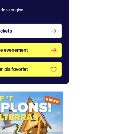
 deze pagina
ickets
te evenement
n als favoriet