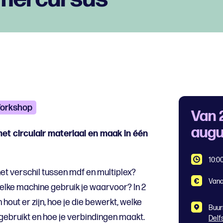
orkshop
Van 
augu
t circulair materiaal en maak in één
10:00
et verschil tussen mdf en multiplex?
Vana
welke machine gebruik je waarvoor? In 2
hout er zijn, hoe je die bewerkt, welke
Buur
ebruikt en hoe je verbindingen maakt.
Delf