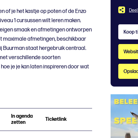
Deel
en of je het kastje op poten of de Enzo
iveau 1 cursussen wilt leren maken.
r eigen smaak en afmetingen ontworpen
Koop t
t maximale afmetingen, beschikbaar
ij Buurman staat hergebruik centraal.
Websi
 met verschillende soorten
hoe je je kan laten inspireren door wat
Opslaa
In agenda
Ticketlink
zetten