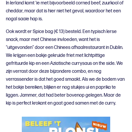
In Ierland komt ‘ie met bijvoorbeeld corned beef, zuurkool of
cheddar, maar dat is hier niet het geval, waardoor het een
nogal saaie hap is.
Ook wordt er Spice bag (€ 13) besteld. Een typisch Ierse
snack, maar met Chinese invloeden, want het is
“uitgevonden” door een Chinees afhaalrestaurant in Dublin.
We krijgen een bakje gekruide friet met lichtpittige
gefrituurde kip en een Aziatische currysaus on the side. We
zijn verrast door deze bijzondere combo, en nog
verrassender is dat het goed smaakt. Als we de bodem van
het bakje bereiken, blijken er nog stukjes ui en paprika te
liggen. Jammer, dat had beter bovenop gelegen. Maar de
kip is perfect krokant en gaat goed samen met de curry.