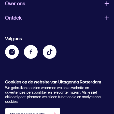
Over ons
Ontdek
Wat is Uitagenda Rotterdam
Evenement aanmelden
Festivals
Nachtagenda
Volg ons
Contact
Kids
Eten en drinken
Zakelijk
Blijf op de hoogte
Privacy statement & cookies
Word nu abonnee
Cookies op de website van Uitagenda Rotterdam
© 2026 Rotterdam Festivals
We gebruiken cookies waarmee we onze website en
Lees het magazine
advertenties persoonlijker en relevanter maken. Als je niet
akkoord gaat, plaatsen we alleen functionele en analytische
cookies.