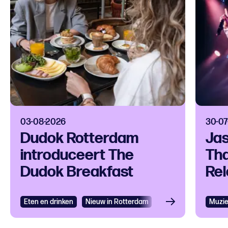
03-08-2026
30-07
Dudok Rotterdam
Jas
introduceert The
Tha
Dudok Breakfast
Rel
Eten en drinken
Bekijken
Nieuw in Rotterdam
Muzi
Bek