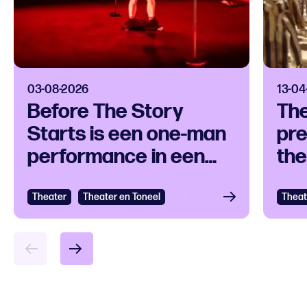
03-08-2026
13-04
Before The Story
Th
Starts is een one-man
pre
performance in een
the
klankuniversum
ove
Theater
Bekijken
Theater en Toneel
Theat
Bek