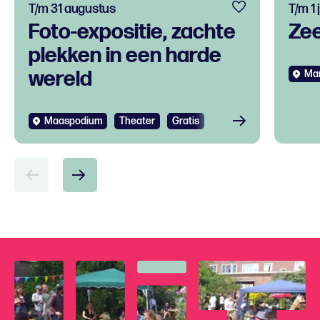
T/m 31 augustus
T/m 1
Foto-expositie, zachte
Ze
plekken in een harde
wereld
Mar
Bekijken
Maaspodium
Theater
Gratis
Bek