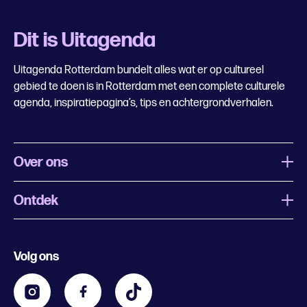
Dit is Uitagenda
Uitagenda Rotterdam bundelt alles wat er op cultureel
gebied te doen is in Rotterdam met een complete culturele
agenda, inspiratiepagina’s, tips en achtergrondverhalen.
Over ons
Ontdek
Wat is Uitagenda Rotterdam
Evenement aanmelden
Festivals
Nachtagenda
Volg ons
Contact
Kids
Eten en drinken
Zakelijk