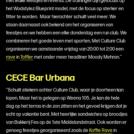
met leuke feestjes en events. De trainingen zijn gefocust op
het Wodstylez Blueprint model, met de focus op sterker en
fitter te worden. Maar hierachter schuilt veel meer. We
staan daarnaast ook bekend om het organiseren van
feestjes en we hebben een elke donderdag een run club. We
combineren het goede leven met sporten. Met Culture Club
organiseren we aanstaande vrijdag van 20:00 tot 2:00 een
rave
in
Toffler
met onder meer headliner Moody Mehran.’’
CECE Bar Urbana
‘’Schuilt stiekem achter Culture Club, waar je doorheen kan
lopen. Maar het is gelegen op Weena 105. Je kan de hele
dag op het terras in de zon zitten en het gevoel krijgen dat je
echt op vakantie bent. Met heerlijke sandwiches op broodjes
van Bakkerij Fes op de 1ste Middelandstraat. Ook worden er
genoeg feestjes georganiseerd zoals de
Koffie Rave
in