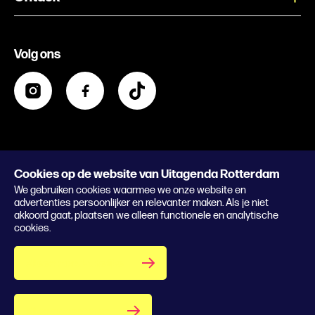
Evenement aanmelden
Festivals
Nachtagenda
Volg ons
Contact
Kids
Eten en drinken
Zakelijk
Blijf op de hoogte
Privacy statement & cookies
Word nu abonnee
Cookies op de website van Uitagenda Rotterdam
© 2026 Rotterdam Festivals
We gebruiken cookies waarmee we onze website en
Lees het magazine
advertenties persoonlijker en relevanter maken. Als je niet
akkoord gaat, plaatsen we alleen functionele en analytische
cookies.
Alleen noodzakelijke
Alles accepteren