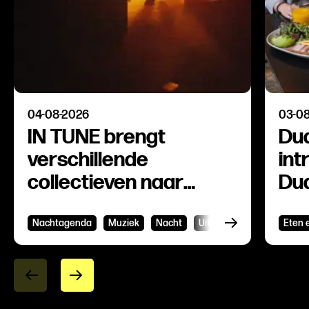
04-08-2026
03-0
IN TUNE brengt
Du
verschillende
int
collectieven naar
Du
Export
Nachtagenda
Bekijken
Muziek
Nacht
Uitgaan
Dance
Eten 
Bek
Ho