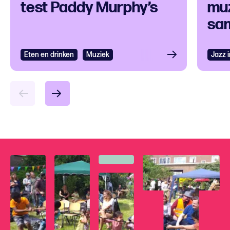
test Paddy Murphy’s
muz
sam
Eten en drinken
Muziek
Jazz 