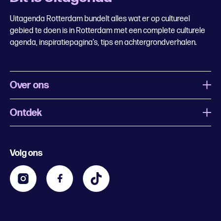
Uitagenda Rotterdam bundelt alles wat er op cultureel
gebied te doen is in Rotterdam met een complete culturele
agenda, inspiratiepagina’s, tips en achtergrondverhalen.
Over ons
Ontdek
Wat is Uitagenda Rotterdam
Evenement aanmelden
Festivals
Nachtagenda
Volg ons
Contact
Kids
Eten en drinken
Zakelijk
Blijf op de hoogte