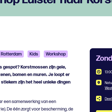
 Rotterdam
Kids
Workshop
Zond
s gespot? Korstmossen zijn gele,
13:00
 stenen, bomen en muren. Je loopt er
stiekem zijn het heel unieke dingen
Natu
West
Deel
maar een samenwerking van een
rie). De één zorgt voor bescherming, de