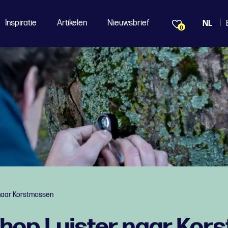
Inspiratie
Artikelen
Nieuwsbrief
NL
0
naar Korstmossen
op Luister naar Kor