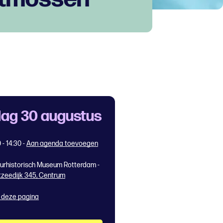
ag 30 augustus
 - 14:30
-
Aan agenda toevoegen
urhistorisch Museum Rotterdam -
zeedijk 345, Centrum
 deze pagina