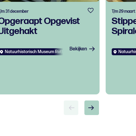
T/m 31 december
T/m 29 maart
Opgeraapt Opgevist
Stipp
Uitgehakt
Spira
Bekijken
Natuurhistorisch Museum Rotterdam
Kids
Natuurhi