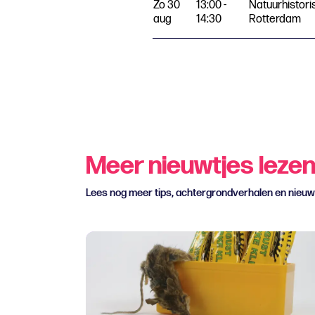
Zo 30
13:00 -
Natuurhistor
aug
14:30
Rotterdam
Meer nieuwtjes leze
Lees nog meer tips, achtergrondverhalen en nieu