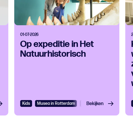
01-07-2026
Op expeditie in Het
Natuurhistorisch
Kids
Musea in Rotterdam
Expo
Bekijken
Kids
Workshop