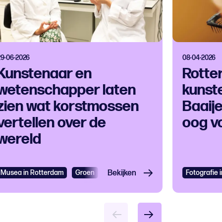
29-06-2026
08-04-2026
Kunstenaar en
Rotte
wetenschapper laten
kunst
zien wat korstmossen
Baaij
vertellen over de
oog vo
wereld
Musea in Rotterdam
Groen
Workshops
Bekijken
Expo
Fotografie 