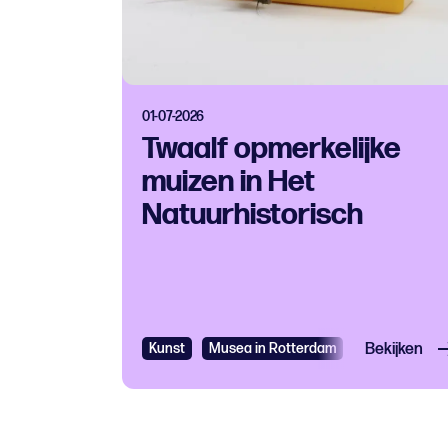
01-07-2026
Twaalf opmerkelijke
muizen in Het
Natuurhistorisch
Kunst
Musea in Rotterdam
Bekijken