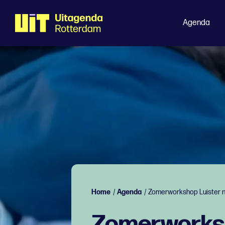
Agenda
Home
/
Agenda
/
Zomerworkshop Luister 
Zomerworksh