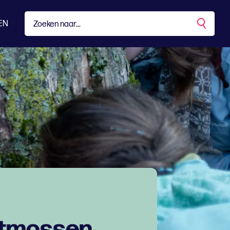
EN
stmossen