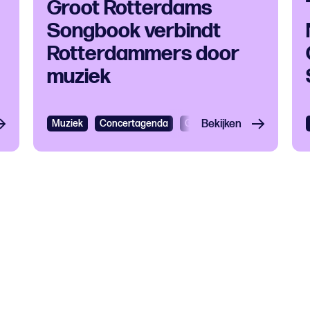
Groot Rotterdams
Songbook verbindt
Rotterdammers door
muziek
 Wereldmuziek
Muziek
Klassieke muziek
Concertagenda
Gratis Rotterdam
Bekijken
Literat