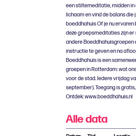
een stiltemeditatie, midden in
lichaam en vind de balans die 
boeddhahuis Of je nu ervaren b
deze groepsmeditaties zijn e
andere Boeddhahuisgroepen a
instructie te geven en na afl
Boeddhahuis is een samenwer
groepen in Rotterdam: wat ons 
voor de stad. Iedere vrijdag van
september). Toegang is gratis,
Ontdek: www.boeddhahuis.nl
Alle data