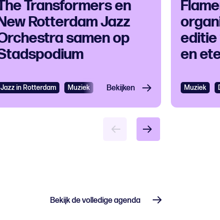
The Transformers en
Flame
New Rotterdam Jazz
organi
Orchestra samen op
editie
Stadspodium
en et
uur
Jazz in Rotterdam
Gratis
Grootstedelijk evenement
Muziek
Jazz
Bekijken
Muziekfestival
Muziekfestival
Muziek
Bekijk de volledige agenda