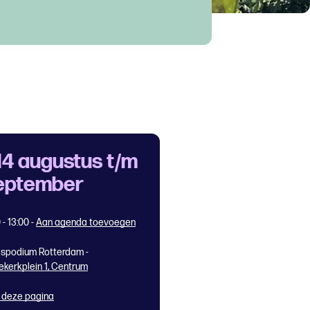
14 augustus t/m
eptember
 - 13:00
-
Aan agenda toevoegen
spodium Rotterdam -
ekerkplein 1, Centrum
 deze pagina