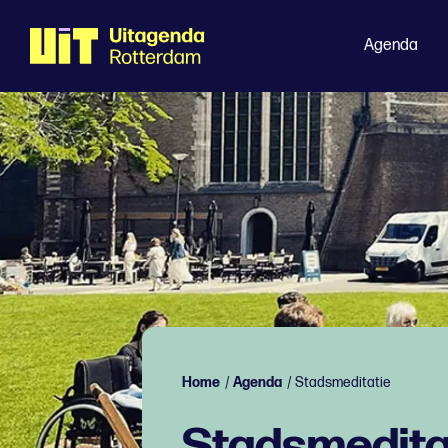
Agenda
Home
/
Agenda
/
Stadsmeditatie
Stadsmedita