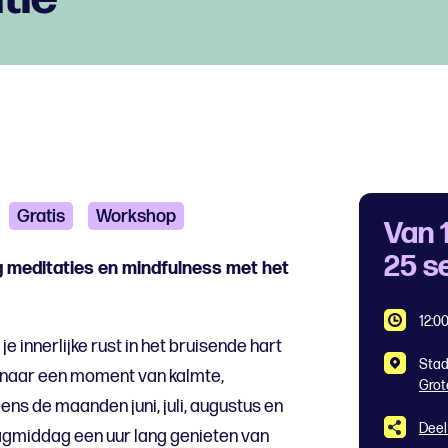
Gratis
Workshop
Van 
25 s
ag meditaties en mindfulness met het
12:00
e innerlijke rust in het bruisende hart
Stad
k naar een moment van kalmte,
Grot
ens de maanden juni, juli, augustus en
Deel
agmiddag een uur lang genieten van