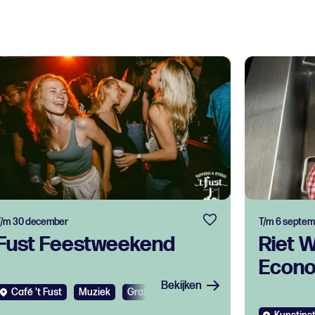
T/m 30 december
T/m 6 septem
Fust Feestweekend
Riet 
Econ
Bekijken
Café 't Fust
Muziek
Gratis