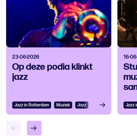
23-06-2026
16-06
Op deze podia klinkt
Stu
jazz
muz
sam
Jazz in Rotterdam
Bekijken
Muziek
Jazz
Jazz 
Bek