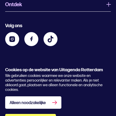
Ontdek
Wat is Uitagenda Rotterdam
Evenement aanmelden
Festivals
Nachtagenda
Volg ons
Contact
Kids
Eten en drinken
Zakelijk
Blijf op de hoogte
Privacy statement & cookies
Word nu abonnee
Cookies op de website van Uitagenda Rotterdam
© 2026 Rotterdam Festivals
We gebruiken cookies waarmee we onze website en
Lees het magazine
advertenties persoonlijker en relevanter maken. Als je niet
akkoord gaat, plaatsen we alleen functionele en analytische
cookies.
Alleen noodzakelijke