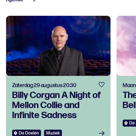
Zaterdag 29 augustus 20:30
Maand
Billy Corgan A Night of
The
Mellon Collie and
Bell
Infinite Sadness
De 
Bek
De Doelen
Muziek
Bekijken