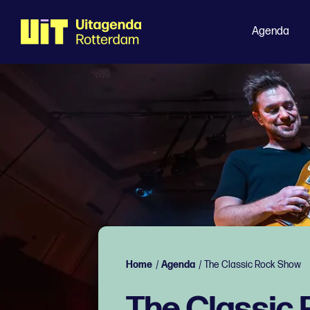
Agenda
Home
/
Agenda
/
The Classic Rock Show
The Classic