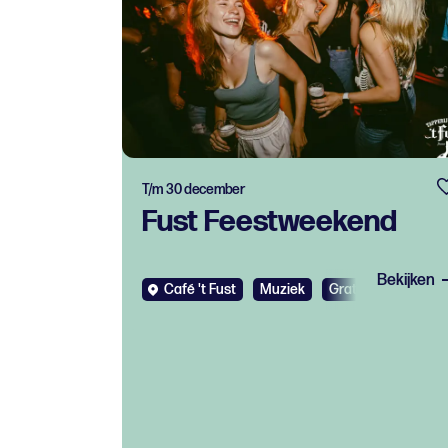
T/m 30 december
Fust Feestweekend
Bekijken
Café 't Fust
Muziek
Gratis