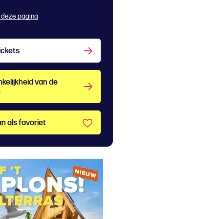
 deze pagina
ickets
kelijkheid van de
e
n als favoriet