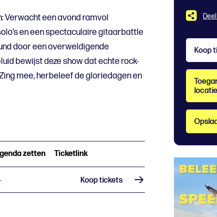
Deel
n: Verwacht een avond ramvol
olo’s en een spectaculaire gitaarbattle
eund door een overweldigende
Koop t
luid bewijst deze show dat echte rock-
et. Zing mee, herbeleef de gloriedagen en
Toegan
locati
Opslaa
agenda zetten
Ticketlink
Koop tickets