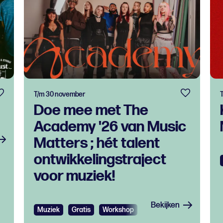
T/m 30 november
Doe mee met The
Academy '26 van Music
Matters ; hét talent
ontwikkelingstraject
voor muziek!
Bekijken
Muziek
Gratis
Workshop