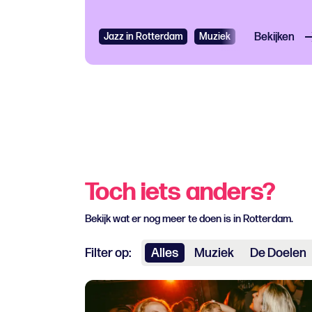
Jazz in Rotterdam
Muziek
Jazz
Bekijken
Toch iets anders?
Bekijk wat er nog meer te doen is in Rotterdam.
Filter op:
Alles
Muziek
De Doelen