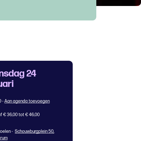
nsdag 24
uari
0
-
Aan agenda toevoegen
f € 36,00 tot € 46,00
oelen -
Schouwburgplein 50,
trum