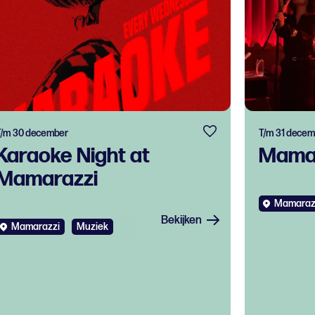
T/m 30 december
T/m 31 decem
Karaoke Night at
Mamar
Mamarazzi
Mamaraz
Bekijken
Mamarazzi
Muziek