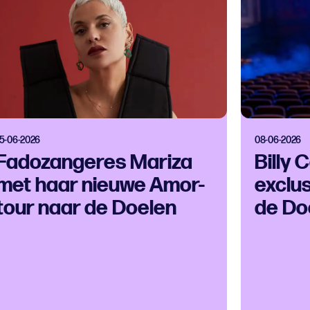
15-06-2026
08-06-2026
Fadozangeres Mariza
Billy
met haar nieuwe Amor-
exclu
tour naar de Doelen
de Do