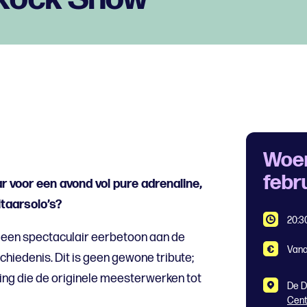
Woe
febr
aar voor een avond vol pure adrenaline,
taarsolo’s?
20:3
 een spectaculair eerbetoon aan de
Vana
chiedenis. Dit is geen gewone tribute;
aring die de originele meesterwerken tot
De D
Cen