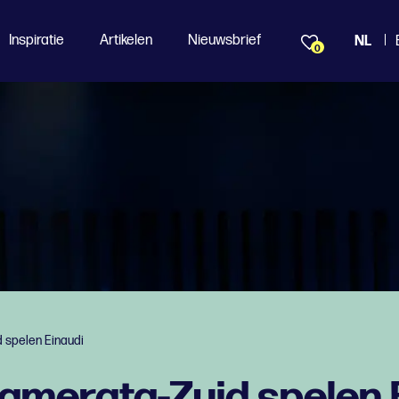
Inspiratie
Artikelen
Nieuwsbrief
NL
0
d spelen Einaudi
Kamerata-Zuid spelen 