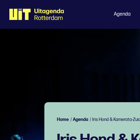
Agenda
Home
/
Agenda
/
Iris Hond & Kamerata-Zui
Iris Hond & 