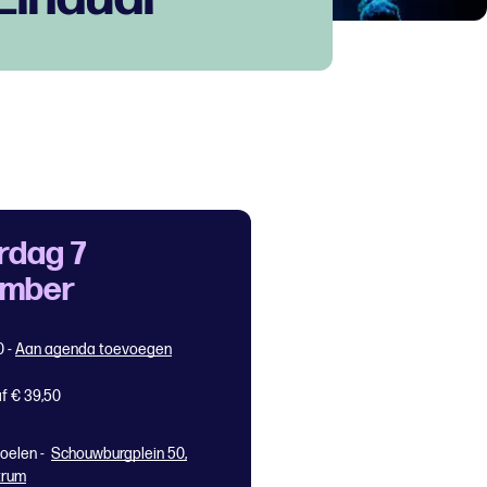
rdag 7
ember
0
-
Aan agenda toevoegen
f € 39,50
oelen -
Schouwburgplein 50,
trum