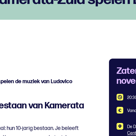
Zate
nov
spelen de muziek van Ludovico
20:3
 bestaan van Kamerata
Vana
De D
l: hun 10-jarig bestaan. Je beleeft
Cen