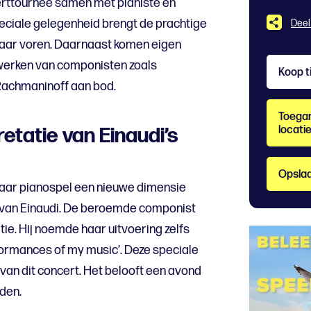
rttournee samen met pianiste en
eciale gelegenheid brengt de prachtige
Deel
naar voren. Daarnaast komen eigen
 werken van componisten zoals
Koop t
Rachmaninoff aan bod.
Toegan
etatie van Einaudi’s
locati
Opslaa
aar pianospel een nieuwe dimensie
 van Einaudi. De beroemde componist
tie. Hij noemde haar uitvoering zelfs
rformances of my music’. Deze speciale
 van dit concert. Het belooft een avond
den.