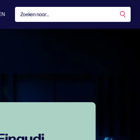
EN
Einaudi