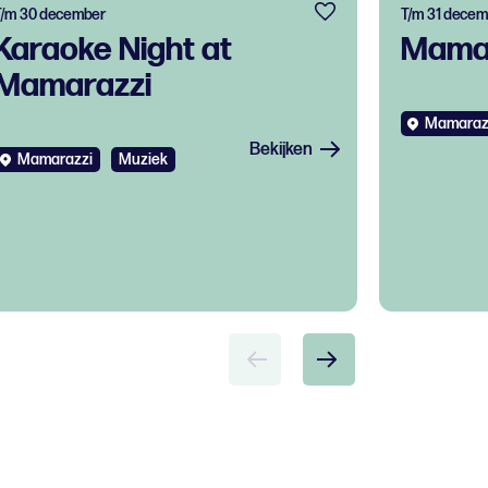
T/m 30 december
T/m 31 decem
Karaoke Night at
Mamar
Mamarazzi
Mamaraz
Bekijken
Mamarazzi
Muziek