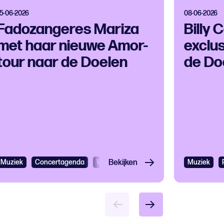
15-06-2026
08-06-2026
Fadozangeres Mariza
Billy
met haar nieuwe Amor-
exclu
tour naar de Doelen
de Do
Muziek
Concertagenda
Wereldmuziek
Bekijken
Muziek