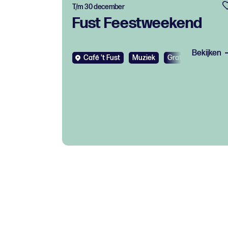
T/m 30 december
Fust Feestweekend
Bekijken
Café 't Fust
Muziek
Gratis