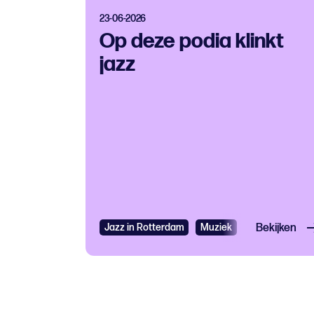
23-06-2026
Op deze podia klinkt
jazz
Jazz in Rotterdam
Muziek
Jazz
Bekijken