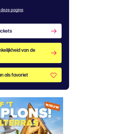
 deze pagina
ickets
kelijkheid van de
e
n als favoriet