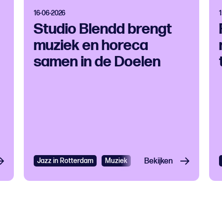
16-06-2026
Studio Blendd brengt
muziek en horeca
samen in de Doelen
Jazz in Rotterdam
Muziek
Eten en drinken
Bekijken
Jazz