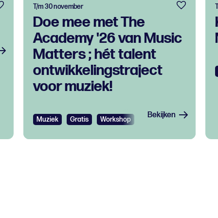
T/m 30 november
Doe mee met The
Academy '26 van Music
Matters ; hét talent
ontwikkelingstraject
voor muziek!
Bekijken
Muziek
Gratis
Workshop