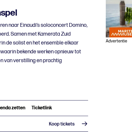
spel
teren naar Einaudi’s soloconcert Domino,
evoerd. Samen met Kamerata Zuid
Advertentie
n de solist en het ensemble elkaar
k waarin bekende werken opnieuw tot
van verstilling en prachtig
genda zetten
Ticketlink
Koop tickets