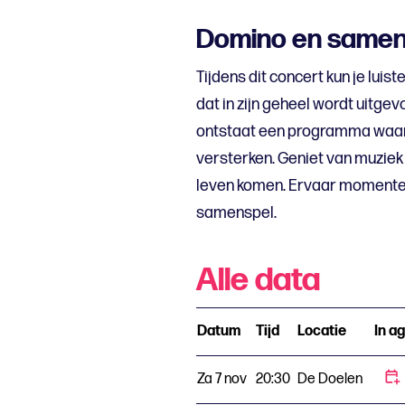
Domino en samen
Tijdens dit concert kun je luis
dat in zijn geheel wordt uitg
ontstaat een programma waari
versterken. Geniet van muzie
leven komen. Ervaar momenten 
samenspel.
Alle data
Datum
Tijd
Locatie
In a
Za 7 nov
20:30
De Doelen