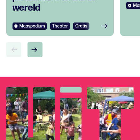
wereld
Mar
Bekijken
Maaspodium
Theater
Gratis
Bek