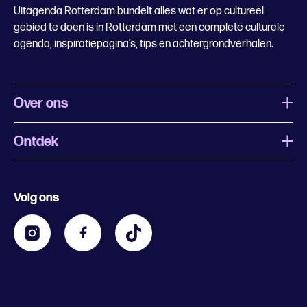
Uitagenda Rotterdam bundelt alles wat er op cultureel
gebied te doen is in Rotterdam met een complete culturele
agenda, inspiratiepagina’s, tips en achtergrondverhalen.
Over ons
Ontdek
Wat is Uitagenda Rotterdam
Evenement aanmelden
Festivals
Nachtagenda
Volg ons
Contact
Kids
Eten en drinken
Zakelijk
Blijf op de hoogte
Privacy statement & cookies
Word nu abonnee