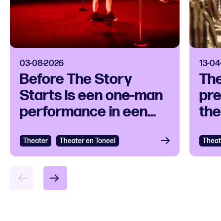
03-08-2026
13-04
Before The Story
Th
Starts is een one-man
pre
performance in een
the
klankuniversum
ove
Theater
Bekijken
Theater en Toneel
Theat
Bek