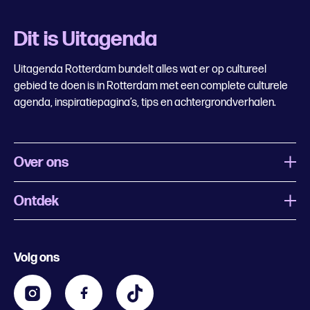
Dit is Uitagenda
Uitagenda Rotterdam bundelt alles wat er op cultureel
gebied te doen is in Rotterdam met een complete culturele
agenda, inspiratiepagina’s, tips en achtergrondverhalen.
Over ons
Ontdek
Wat is Uitagenda Rotterdam
Evenement aanmelden
Festivals
Nachtagenda
Volg ons
Contact
Kids
Eten en drinken
Zakelijk