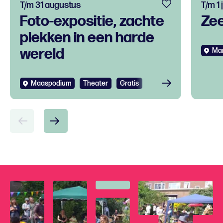
T/m 31 augustus
T/m 1
Foto-expositie, zachte
Ze
plekken in een harde
wereld
Mar
Bekijken
Maaspodium
Theater
Gratis
Bek