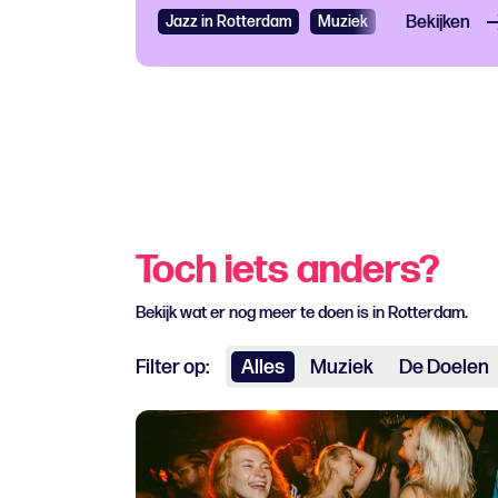
Jazz in Rotterdam
Muziek
Jazz
Bekijken
Toch iets anders?
Bekijk wat er nog meer te doen is in Rotterdam.
Filter op:
Alles
Muziek
De Doelen