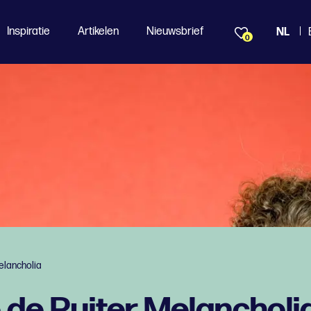
Inspiratie
Artikelen
Nieuwsbrief
NL
0
elancholia
de Ruiter Melancholi