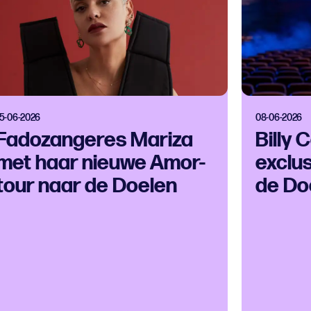
15-06-2026
08-06-2026
Fadozangeres Mariza
Billy
met haar nieuwe Amor-
exclu
tour naar de Doelen
de Do