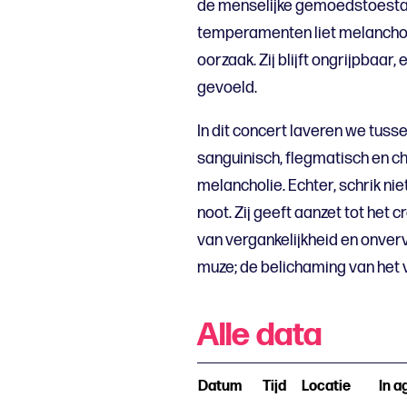
de menselijke gemoedstoesta
temperamenten liet melancholi
oorzaak. Zij blijft ongrijpbaar
gevoeld.
In dit concert laveren we tus
sanguinisch, flegmatisch en ch
melancholie. Echter, schrik ni
noot. Zij geeft aanzet tot het 
van vergankelijkheid en onverv
muze; de belichaming van het 
Alle data
Datum
Tijd
Locatie
In a