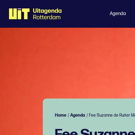
Agenda
Home
/
Agenda
/
Fee Suzanne de Ruiter M
Fee Suzanne 