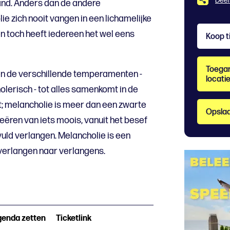
Deel
nd. Anders dan de andere
e zich nooit vangen in een lichamelijke
, en toch heeft iedereen het wel eens
Koop t
Toegan
sen de verschillende temperamenten -
locati
olerisch - tot alles samenkomt in de
et; melancholie is meer dan een zwarte
Opslaa
creëren van iets moois, vanuit het besef
uld verlangen. Melancholie is een
verlangen naar verlangens.
genda zetten
Ticketlink