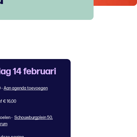
ag 14 februari
0
-
Aan agenda toevoegen
f € 16,00
oelen -
Schouwburgplein 50,
trum