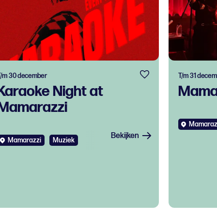
T/m 30 december
T/m 31 decem
Karaoke Night at
Mamar
Mamarazzi
Mamaraz
Bekijken
Mamarazzi
Muziek