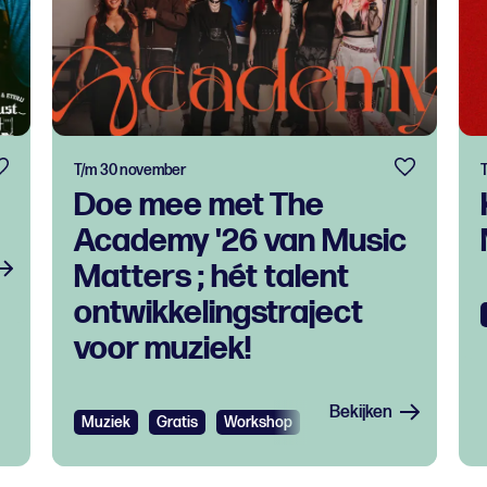
T/m 30 november
Doe mee met The
Academy '26 van Music
Matters ; hét talent
ontwikkelingstraject
voor muziek!
Bekijken
Muziek
Gratis
Workshop