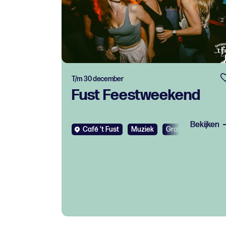
T/m 30 december
Fust Feestweekend
Bekijken
Café 't Fust
Muziek
Gratis