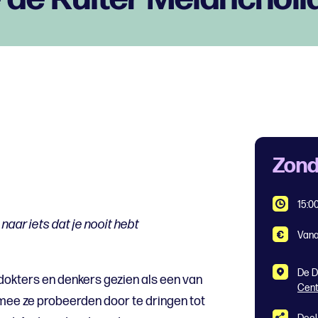
Zond
15:0
aar iets dat je nooit hebt
Vana
De D
dokters en denkers gezien als een van
Cen
ee ze probeerden door te dringen tot