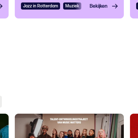
Jazz in Rotterdam
Muziek
Eten en drinken
Bekijken
Jazz