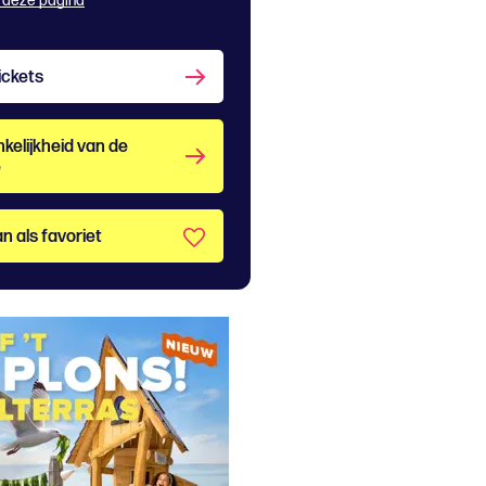
 deze pagina
ickets
kelijkheid van de
e
n als favoriet