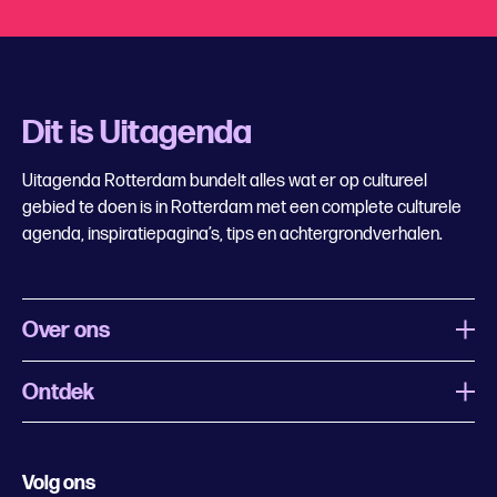
Dit is Uitagenda
Uitagenda Rotterdam bundelt alles wat er op cultureel
gebied te doen is in Rotterdam met een complete culturele
agenda, inspiratiepagina’s, tips en achtergrondverhalen.
Over ons
Ontdek
Wat is Uitagenda Rotterdam
Evenement aanmelden
Festivals
Nachtagenda
Volg ons