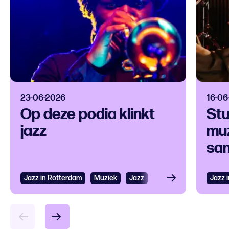
23-06-2026
16-06
Op deze podia klinkt
Stu
jazz
muz
sam
Jazz in Rotterdam
Bekijken
Muziek
Jazz
Jazz 
Bek