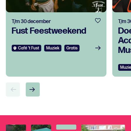
T/m 30 december
T/m 3
Fust Feestweekend
Do
Ac
Mus
Café 't Fust
Muziek
Gratis
tal
ont
Muzi
voo