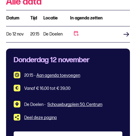
Alle data
Datum
Tijd
Locatie
In agenda zetten
Do 12 nov
20:15
De Doelen
Koop tickets
Donderdag 12 november
20:15
-
Aan agenda toevoegen
Vanaf € 16,00 tot € 39,00
De Doelen -
Schouwburgplein 50, Centrum
Deel deze pagina