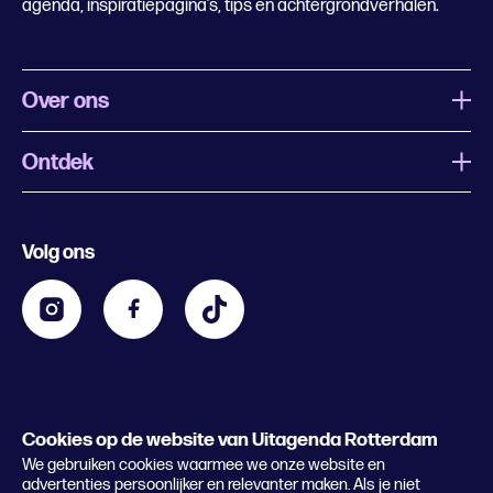
agenda, inspiratiepagina’s, tips en achtergrondverhalen.
Over ons
Ontdek
Wat is Uitagenda Rotterdam
Evenement aanmelden
Festivals
Nachtagenda
Volg ons
Contact
Kids
Eten en drinken
Zakelijk
Blijf op de hoogte
Privacy statement & cookies
Word nu abonnee
Cookies op de website van Uitagenda Rotterdam
© 2026 Rotterdam Festivals
We gebruiken cookies waarmee we onze website en
Lees het magazine
advertenties persoonlijker en relevanter maken. Als je niet