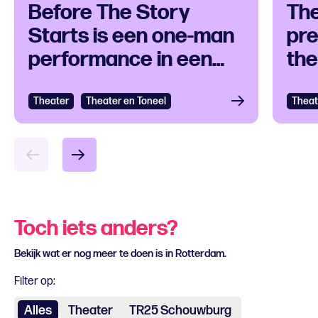
Before The Story
Th
Starts is een one-man
pre
performance in een
the
klankuniversum
ove
Theater
Bekijken
Theater en Toneel
Theat
Bek
Toch iets anders?
Bekijk wat er nog meer te doen is in Rotterdam.
Filter op:
Alles
Theater
TR25 Schouwburg