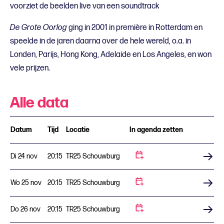
voorziet de beelden live van een soundtrack
De Grote Oorlog
ging in 2001 in première in Rotterdam en
speelde in de jaren daarna over de hele wereld, o.a. in
Londen, Parijs, Hong Kong, Adelaide en Los Angeles, en won
vele prijzen.
Alle data
Datum
Tijd
Locatie
In agenda zetten
Di 24 nov
20:15
TR25 Schouwburg
Koop tickets
Wo 25 nov
20:15
TR25 Schouwburg
Koop tickets
Do 26 nov
20:15
TR25 Schouwburg
Koop tickets