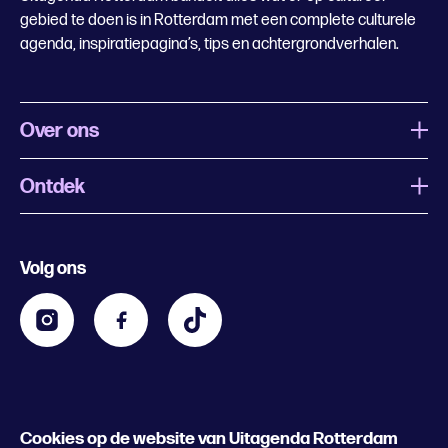
gebied te doen is in Rotterdam met een complete culturele
agenda, inspiratiepagina’s, tips en achtergrondverhalen.
Over ons
Ontdek
Wat is Uitagenda Rotterdam
Evenement aanmelden
Festivals
Nachtagenda
Volg ons
Contact
Kids
Eten en drinken
Zakelijk
Blijf op de hoogte
Privacy statement & cookies
Word nu abonnee
Cookies op de website van Uitagenda Rotterdam
© 2026 Rotterdam Festivals