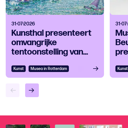
31-07-2026
31-07
Kunsthal presenteert
Mu
omvangrijke
Be
tentoonstelling van
pre
Paul Signac en
van
tijdgenoten
Mar
Kunst
Bekijken
Musea in Rotterdam
Kunst
Bek