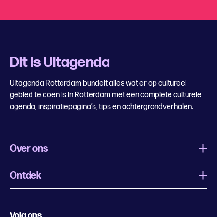
Dit is Uitagenda
Uitagenda Rotterdam bundelt alles wat er op cultureel
gebied te doen is in Rotterdam met een complete culturele
agenda, inspiratiepagina’s, tips en achtergrondverhalen.
Over ons
Ontdek
Wat is Uitagenda Rotterdam
Evenement aanmelden
Festivals
Nachtagenda
Volg ons