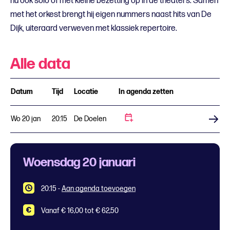
nu ook solo of met kleine bezetting op in de theaters. Samen
met het orkest brengt hij eigen nummers naast hits van De
Dijk, uiteraard verweven met klassiek repertoire.
Alle data
Datum
Tijd
Locatie
In agenda zetten
Wo 20 jan
20:15
De Doelen
Koop tickets
Woensdag 20 januari
20:15
-
Aan agenda toevoegen
Vanaf € 16,00 tot € 62,50