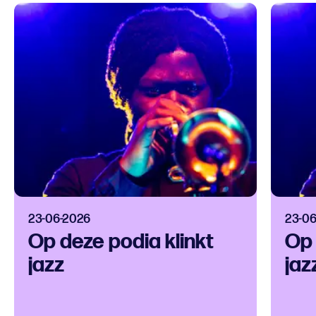
23-06-2026
23-0
Op deze podia klinkt
Op 
jazz
jaz