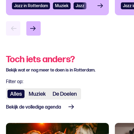
Jazz in Rotterdam
Bekijken
Muziek
Jazz
Jazz 
Bek
Toch iets anders?
Bekijk wat er nog meer te doen is in Rotterdam.
Filter op:
Alles
Muziek
De Doelen
Bekijk de volledige agenda