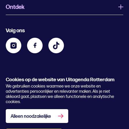
Ontdek
Wat is Uitagenda Rotterdam
Evenement aanmelden
Festivals
Nachtagenda
Volg ons
Contact
Kids
Eten en drinken
Zakelijk
Blijf op de hoogte
Privacy statement & cookies
Word nu abonnee
Cookies op de website van Uitagenda Rotterdam
© 2026 Rotterdam Festivals
We gebruiken cookies waarmee we onze website en
Lees het magazine
advertenties persoonlijker en relevanter maken. Als je niet
akkoord gaat, plaatsen we alleen functionele en analytische
cookies.
Alleen noodzakelijke