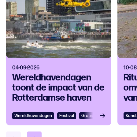
04-09-2026
10-08
Wereldhavendagen
Rit
toont de impact van de
omw
Rotterdamse haven
va
Wi
Wereldhavendagen
Bekijken
Festival
Gratis
Festival
Grootst
Kunst
Bek