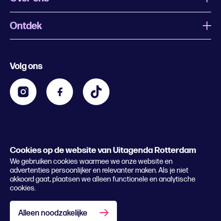
Ontdek
Wat is Uitagenda Rotterdam
Evenement aanmelden
Festivals
Nachtagenda
Volg ons
Contact
Kids
Eten en drinken
Zakelijk
Blijf op de hoogte
Privacy statement & cookies
Word nu abonnee
Cookies op de website van Uitagenda Rotterdam
© 2026 Rotterdam Festivals
We gebruiken cookies waarmee we onze website en
Lees het magazine
advertenties persoonlijker en relevanter maken. Als je niet
akkoord gaat, plaatsen we alleen functionele en analytische
cookies.
Alleen noodzakelijke