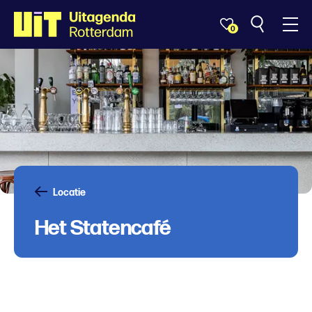
0
Locatie
Het Statencafé