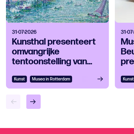
31-07-2026
31-07
Kunsthal presenteert
Mu
omvangrijke
Be
tentoonstelling van
pre
Paul Signac en
van
tijdgenoten
Mar
Kunst
Bekijken
Musea in Rotterdam
Kunst
Bek