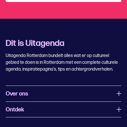
Dit is Uitagenda
Uitagenda Rotterdam bundelt alles wat er op cultureel
gebied te doen is in Rotterdam met een complete culturele
agenda, inspiratiepagina’s, tips en achtergrondverhalen.
Over ons
Ontdek
Wat is Uitagenda Rotterdam
Evenement aanmelden
Festivals
Nachtagenda