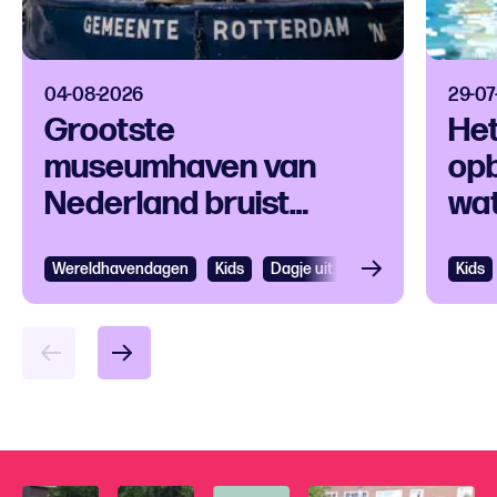
04-08-2026
29-07
Grootste
Het
museumhaven van
op
Nederland bruist
wat
tijdens
in
Wereldhavendagen
Ro
Wereldhavendagen
Bekijken
Kids
Dagje uit Rotterdam
Kids
Kids
Bek