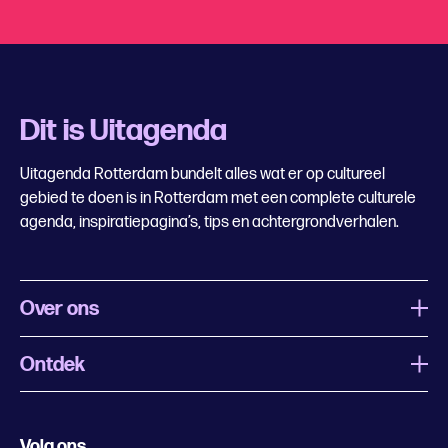
Dit is Uitagenda
Uitagenda Rotterdam bundelt alles wat er op cultureel
gebied te doen is in Rotterdam met een complete culturele
agenda, inspiratiepagina’s, tips en achtergrondverhalen.
Over ons
Ontdek
Wat is Uitagenda Rotterdam
Evenement aanmelden
Festivals
Nachtagenda
Volg ons