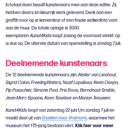
In totaal doen twaalf kunstenaars mee aan deze editie. Zij
hebben divers en kleurrijk werk geleverd. Denk aan een
graffiti voor op je kamerdeur of een fraaie wolkenfoto voor
aan de muur. De totale oplage is 3000
exemplaren.
Kunst4Kids
loopt zolang de voorraad strekt: op
is dus op. De uiterste datum van openstelling is zondag 7 juli.
Deelnemende kunstenaars
De 12 deelnemende kunstenaars zijn:
Atelier van Lieshout,
Sigrid Calon, FreelingWaters, Nazif Lopulissa, Kevin Osepa,
Pip Passchier, Simone Post, Pris Roos, Berndnaut Smilde,
Jean-Marc Spaans, Koen Taselaar en Marjan Teeuwen.
Kunst4Kids
loopt van zaterdag 22 juni t/m zondag 7 juli en
maakt deel uit van
Snakken naar Boijmans
, waarmee het
museum het 175-jarig bestaan viert.
Klik hier voor meer