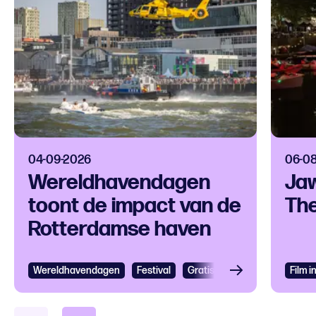
04-09-2026
06-0
Wereldhavendagen
Jaw
toont de impact van de
The
Rotterdamse haven
Wereldhavendagen
Bekijken
Festival
Gratis
Festival
Grootst
Film 
Bek