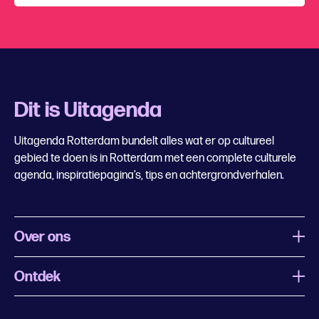
Dit is Uitagenda
Uitagenda Rotterdam bundelt alles wat er op cultureel
gebied te doen is in Rotterdam met een complete culturele
agenda, inspiratiepagina’s, tips en achtergrondverhalen.
Over ons
Ontdek
Wat is Uitagenda Rotterdam
Evenement aanmelden
Festivals
Nachtagenda