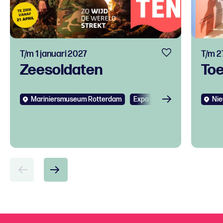
T/m 1 januari 2027
T/m 2
Zeesoldaten
To
Mariniersmuseum Rotterdam
Expo
Kids
Nie