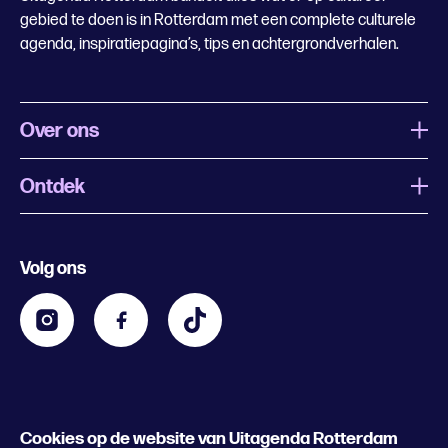
gebied te doen is in Rotterdam met een complete culturele
agenda, inspiratiepagina’s, tips en achtergrondverhalen.
Over ons
Ontdek
Wat is Uitagenda Rotterdam
Evenement aanmelden
Festivals
Nachtagenda
Volg ons
Contact
Kids
Eten en drinken
Zakelijk
Blijf op de hoogte
Privacy statement & cookies
Word nu abonnee
Cookies op de website van Uitagenda Rotterdam
© 2026 Rotterdam Festivals