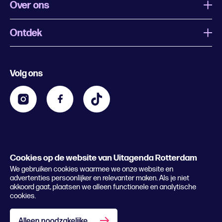
Over ons
Ontdek
Wat is Uitagenda Rotterdam
Evenement aanmelden
Festivals
Nachtagenda
Volg ons
Contact
Kids
Eten en drinken
Zakelijk
Blijf op de hoogte
Privacy statement & cookies
Word nu abonnee
Cookies op de website van Uitagenda Rotterdam
© 2026 Rotterdam Festivals
We gebruiken cookies waarmee we onze website en
Lees het magazine
advertenties persoonlijker en relevanter maken. Als je niet
akkoord gaat, plaatsen we alleen functionele en analytische
cookies.
Alleen noodzakelijke