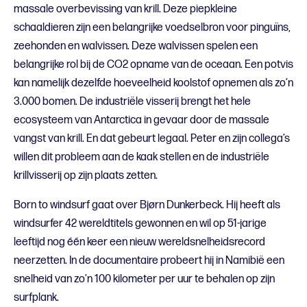
massale overbevissing van krill. Deze piepkleine
schaaldieren zijn een belangrijke voedselbron voor pinguïns,
zeehonden en walvissen. Deze walvissen spelen een
belangrijke rol bij de CO2 opname van de oceaan. Een potvis
kan namelijk dezelfde hoeveelheid koolstof opnemen als zo’n
3.000 bomen. De industriële visserij brengt het hele
ecosysteem van Antarctica in gevaar door de massale
vangst van krill. En dat gebeurt legaal. Peter en zijn collega’s
willen dit probleem aan de kaak stellen en de industriële
krillvisserij op zijn plaats zetten.
Born to windsurf gaat over Bjørn Dunkerbeck. Hij heeft als
windsurfer 42 wereldtitels gewonnen en wil op 51-jarige
leeftijd nog één keer een nieuw wereldsnelheidsrecord
neerzetten. In de documentaire probeert hij in Namibië een
snelheid van zo’n 100 kilometer per uur te behalen op zijn
surfplank.