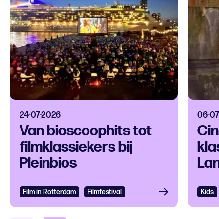
24-07-2026
06-07
Van bioscoophits tot
Cin
filmklassiekers bij
kla
Pleinbios
La
Film in Rotterdam
Filmfestival
Kids