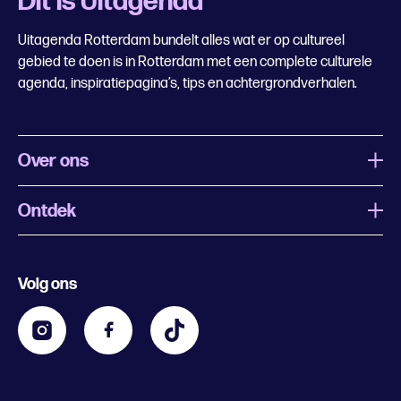
Dit is Uitagenda
Uitagenda Rotterdam bundelt alles wat er op cultureel
gebied te doen is in Rotterdam met een complete culturele
agenda, inspiratiepagina’s, tips en achtergrondverhalen.
Over ons
Ontdek
Wat is Uitagenda Rotterdam
Evenement aanmelden
Festivals
Nachtagenda
Volg ons
Contact
Kids
Eten en drinken
Zakelijk
Blijf op de hoogte