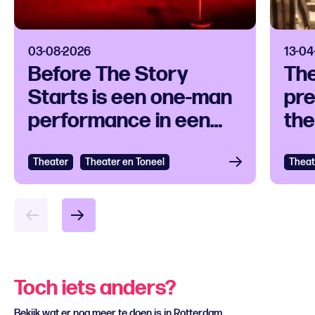
03-08-2026
13-04
Before The Story
Th
Starts is een one-man
pre
performance in een
the
klankuniversum
ove
Theater
Bekijken
Theater en Toneel
Theat
Bek
Toch iets anders?
Bekijk wat er nog meer te doen is in Rotterdam.