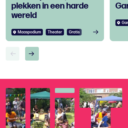
plekken in een harde
Gar
wereld
Gar
Maaspodium
Theater
Gratis