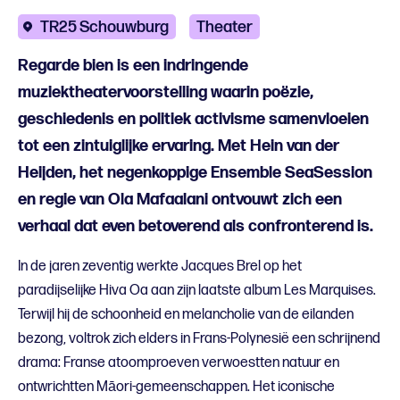
TR25 Schouwburg
Theater
Regarde bien is een indringende
muziektheatervoorstelling waarin poëzie,
geschiedenis en politiek activisme samenvloeien
tot een zintuiglijke ervaring. Met Hein van der
Heijden, het negenkoppige Ensemble SeaSession
en regie van Ola Mafaalani ontvouwt zich een
verhaal dat even betoverend als confronterend is.
In de jaren zeventig werkte Jacques Brel op het
paradijselijke Hiva Oa aan zijn laatste album Les Marquises.
Terwijl hij de schoonheid en melancholie van de eilanden
bezong, voltrok zich elders in Frans-Polynesië een schrijnend
drama: Franse atoomproeven verwoestten natuur en
ontwrichtten Māori-gemeenschappen. Het iconische