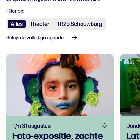
Filter op:
Alles
Theater
TR25 Schouwburg
Bekijk de volledige agenda
T/m 31 augustus
Donde
Foto-expositie, zachte
Lat