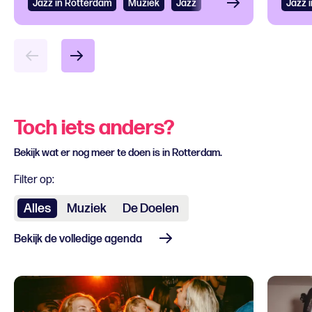
Jazz in Rotterdam
Bekijken
Muziek
Jazz
Jazz 
Bek
Toch iets anders?
Bekijk wat er nog meer te doen is in Rotterdam.
Filter op:
Alles
Muziek
De Doelen
Bekijk de volledige agenda