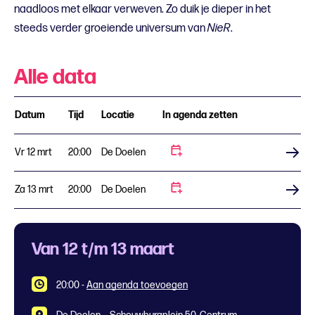
naadloos met elkaar verweven. Zo duik je dieper in het
steeds verder groeiende universum van
NieR
.
Alle data
Datum
Tijd
Locatie
In agenda zetten
Vr 12 mrt
20:00
De Doelen
Koop tickets
Za 13 mrt
20:00
De Doelen
Koop tickets
Van 12 t/m 13 maart
20:00
-
Aan agenda toevoegen