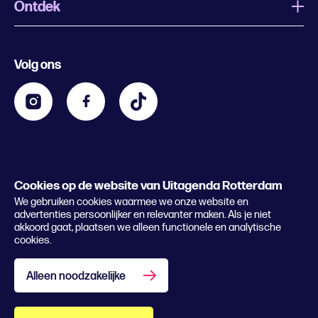
Ontdek
Wat is Uitagenda Rotterdam
Evenement aanmelden
Festivals
Nachtagenda
Volg ons
Contact
Kids
Eten en drinken
Zakelijk
Blijf op de hoogte
Privacy statement & cookies
Word nu abonnee
Cookies op de website van Uitagenda Rotterdam
© 2026 Rotterdam Festivals
We gebruiken cookies waarmee we onze website en
Lees het magazine
advertenties persoonlijker en relevanter maken. Als je niet
akkoord gaat, plaatsen we alleen functionele en analytische
cookies.
Alleen noodzakelijke