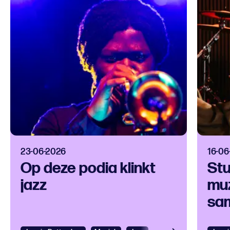
23-06-2026
16-06
Op deze podia klinkt
Stu
jazz
muz
sam