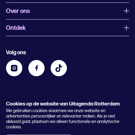
Over ons
Ontdek
Wat is Uitagenda Rotterdam
Evenement aanmelden
Festivals
Nachtagenda
Volg ons
Contact
Kids
Eten en drinken
Zakelijk
Blijf op de hoogte
Privacy statement & cookies
Word nu abonnee
Cookies op de website van Uitagenda Rotterdam
© 2026 Rotterdam Festivals
We gebruiken cookies waarmee we onze website en
Lees het magazine
advertenties persoonlijker en relevanter maken. Als je niet
akkoord gaat, plaatsen we alleen functionele en analytische
cookies.