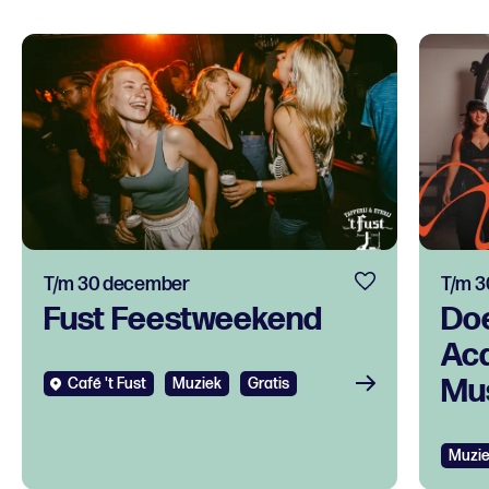
T/m 30 december
T/m 3
Fust Feestweekend
Do
Ac
Mus
Café 't Fust
Muziek
Gratis
tal
ont
Muzi