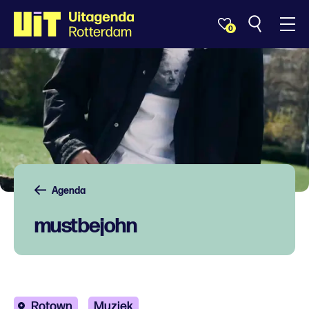
0
Agenda
mustbejohn
Rotown
Muziek