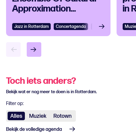
Approximation
in 
(T.E.C.A.), QUANZA en
VAAGUE naar Rotown
Jazz in Rotterdam
Concertagenda
Muziek
Jazz
Muzi
Toch iets anders?
Bekijk wat er nog meer te doen is in Rotterdam.
Filter op:
Alles
Muziek
Rotown
Bekijk de volledige agenda