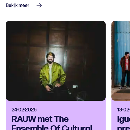
Bekijk meer
24-02-2026
13-02
RAUW met The
Igu
Ensemble Of Cultural
pre