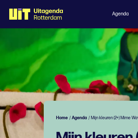
Agenda
Home
/
Agenda
/
Mijn kleuren (2+) Mime W
Mijn kleuren