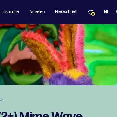
Inspiratie
Artikelen
Nieuwsbrief
NL
0
ave
 (2+) Mime Wave