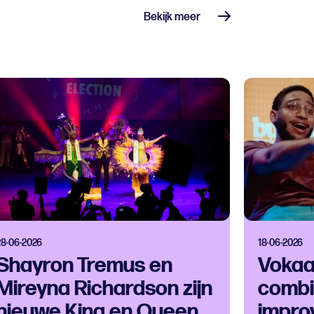
Bekijk meer
28-06-2026
18-06-2026
Shayron Tremus en
Vokaa
Mireyna Richardson zijn
combi
nieuwe King en Queen
impro