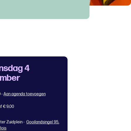
nsdag 4
ember
0
-
Aan agenda toevoegen
f € 9,00
ter Zuidplein -
Gooilandsingel 95,
lois