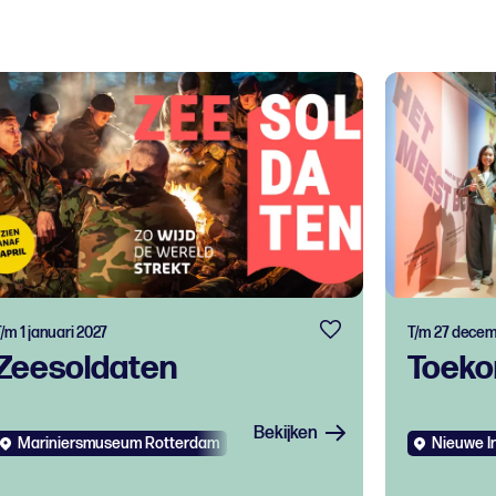
/m 1 januari 2027
T/m 27 decem
Zeesoldaten
Toeko
Bekijken
Mariniersmuseum Rotterdam
Expo
Kids
Nieuwe In