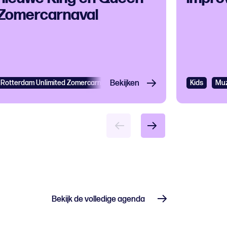
Zomercarnaval
Rotterdam Unlimited Zomercarnaval
Bekijken
Festival
Cultureel festival
Kids
Muz
Bekijk de volledige agenda