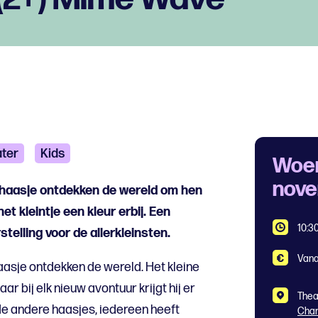
ter
Kids
Woe
nov
 haasje ontdekken de wereld om hen
et kleintje een kleur erbij. Een
10:3
stelling voor de allerkleinsten.
Vana
asje ontdekken de wereld. Het kleine
ar bij elk nieuw avontuur krijgt hij er
Thea
 de andere haasjes, iedereen heeft
Char