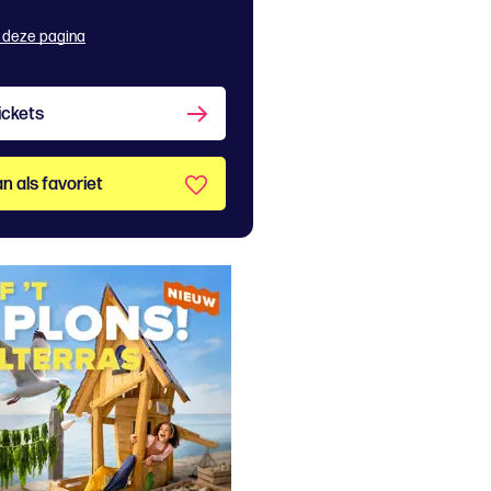
 deze pagina
ickets
n als favoriet