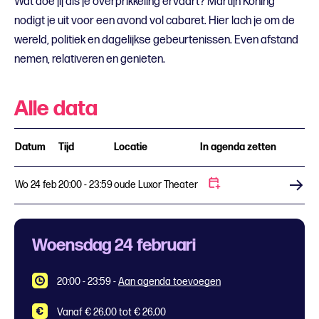
Wat doe jij als je overprikkeling ervaart? Martijn Koning
nodigt je uit voor een avond vol cabaret. Hier lach je om de
wereld, politiek en dagelijkse gebeurtenissen. Even afstand
nemen, relativeren en genieten.
Alle data
Datum
Tijd
Locatie
In agenda zetten
Wo 24 feb
20:00 - 23:59
oude Luxor Theater
Koop tickets
Woensdag 24 februari
20:00 - 23:59
-
Aan agenda toevoegen
Vanaf € 26,00 tot € 26,00