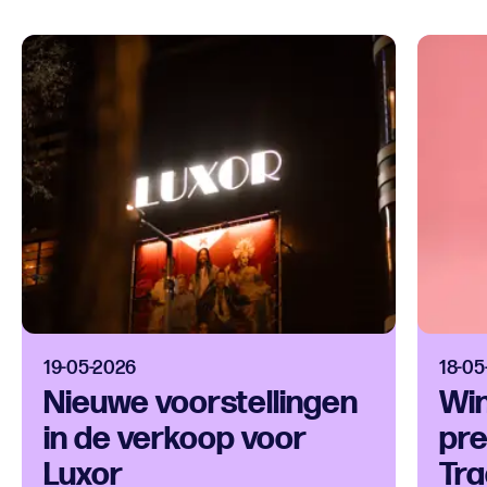
19-05-2026
18-05
Nieuwe voorstellingen
Win
in de verkoop voor
pre
Luxor
Tr