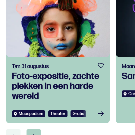
T/m 31 augustus
Maand
Foto-expositie, zachte
Sa
plekken in een harde
wereld
Co
Maaspodium
Theater
Gratis