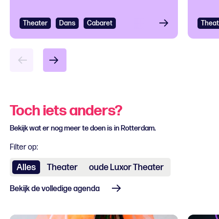
Theater
Bekijken
Dans
Cabaret
Theat
Bek
Toch iets anders?
Bekijk wat er nog meer te doen is in Rotterdam.
Filter op:
Alles
Theater
oude Luxor Theater
Bekijk de volledige agenda