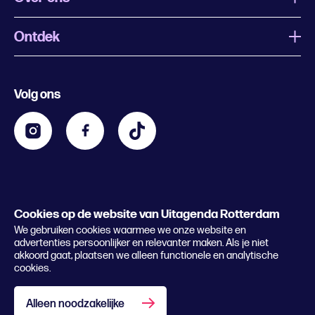
Ontdek
Wat is Uitagenda Rotterdam
Evenement aanmelden
Festivals
Nachtagenda
Volg ons
Contact
Kids
Eten en drinken
Zakelijk
Blijf op de hoogte
Privacy statement & cookies
Word nu abonnee
Cookies op de website van Uitagenda Rotterdam
© 2026 Rotterdam Festivals
We gebruiken cookies waarmee we onze website en
Lees het magazine
advertenties persoonlijker en relevanter maken. Als je niet
akkoord gaat, plaatsen we alleen functionele en analytische
cookies.
Alleen noodzakelijke