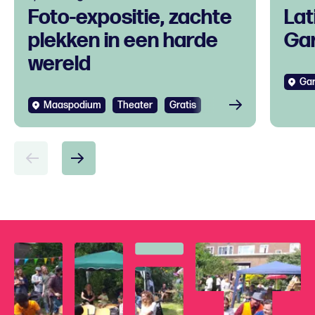
Foto-expositie, zachte
Lat
plekken in een harde
Gar
wereld
Gar
Maaspodium
Theater
Gratis