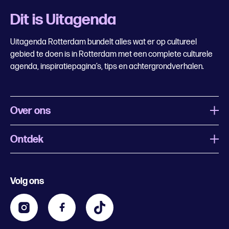
Dit is Uitagenda
Uitagenda Rotterdam bundelt alles wat er op cultureel
gebied te doen is in Rotterdam met een complete culturele
agenda, inspiratiepagina’s, tips en achtergrondverhalen.
Over ons
Ontdek
Wat is Uitagenda Rotterdam
Evenement aanmelden
Festivals
Nachtagenda
Volg ons
Contact
Kids
Eten en drinken
Zakelijk