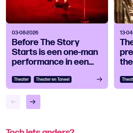
03-08-2026
13-04
Before The Story
Th
Starts is een one-man
pre
performance in een
the
klankuniversum
ove
Theater
Bekijken
Theater en Toneel
Theat
Bek
Toch iets anders?