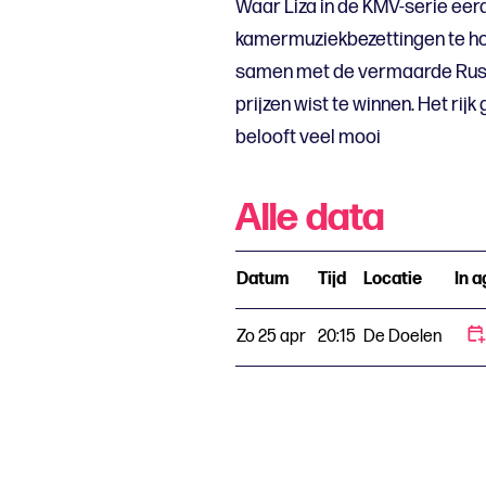
Waar Liza in de KMV-serie eerd
kamermuziekbezettingen te hore
samen met de vermaarde Russi
prijzen wist te winnen. Het 
belooft veel mooi
Alle data
Datum
Tijd
Locatie
In 
Zo 25 apr
20:15
De Doelen