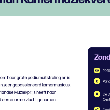
Zond
20:1
om haar grote podiumuitstraling en is
Vana
en zeer gepassioneerd kamermusicus.
landse Muziekprijs heeft haar
De D
jd een enorme vlucht genomen.
Cen