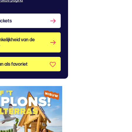
 deze pagina
ickets
kelijkheid van de
e
n als favoriet