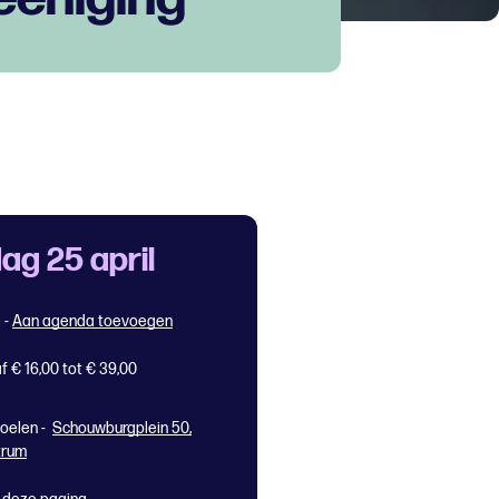
ag 25 april
5
-
Aan agenda toevoegen
f € 16,00 tot € 39,00
oelen -
Schouwburgplein 50,
trum