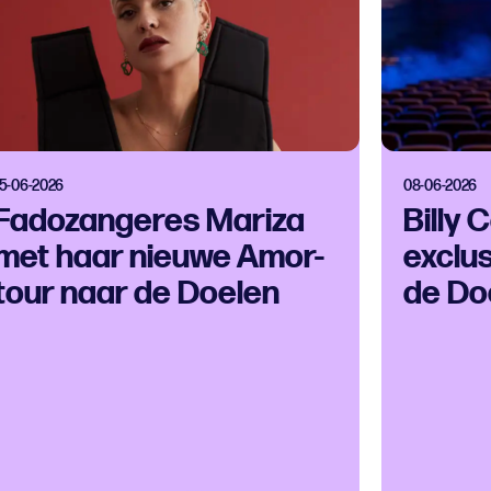
15-06-2026
08-06-2026
Fadozangeres Mariza
Billy
met haar nieuwe Amor-
exclu
tour naar de Doelen
de Do