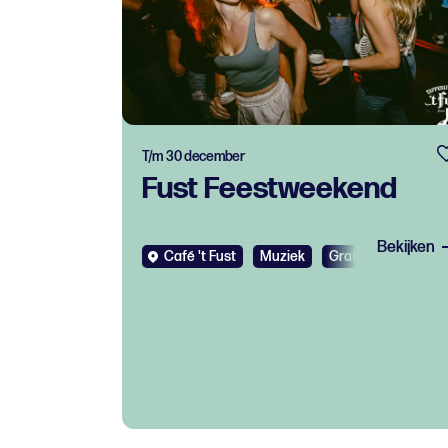
T/m 30 december
Fust Feestweekend
Bekijken
Café 't Fust
Muziek
Gratis