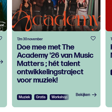
T/m 30 november
Doe mee met The
Academy '26 van Music
Matters ; hét talent
ontwikkelingstraject
voor muziek!
Bekijken
Muziek
Gratis
Workshop