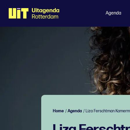
Agenda
Home
/
Agenda
/
Liza Ferschtman Kamerm
Liza Fersch