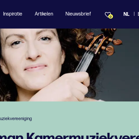
Inspiratie
Artikelen
Nieuwsbrief
NL
0
uziekvereeniging
tman Kamermuziekver