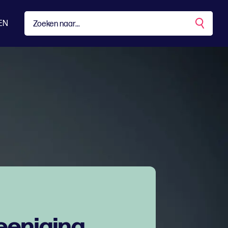
EN
eeniging