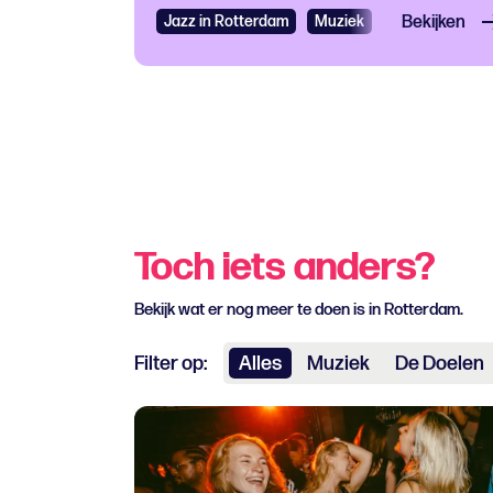
Jazz in Rotterdam
Muziek
Jazz
Bekijken
Toch iets anders?
Bekijk wat er nog meer te doen is in Rotterdam.
Filter op:
Alles
Muziek
De Doelen