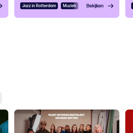
Jazz in Rotterdam
Muziek
Eten en drinken
Bekijken
Jazz