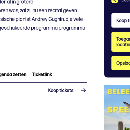
Deel
er al in grotere
n was, zal zij nu een recital geven
sche pianist Andrey Gugnin, die vele
Koop t
rijk geschakeerde programma programma
Toegan
locati
Opslaa
agenda zetten
Ticketlink
Koop tickets