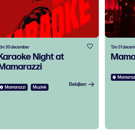
T/m 30 december
T/m 31 decem
Karaoke Night at
Mamar
Mamarazzi
Mamaraz
Bekijken
Mamarazzi
Muziek