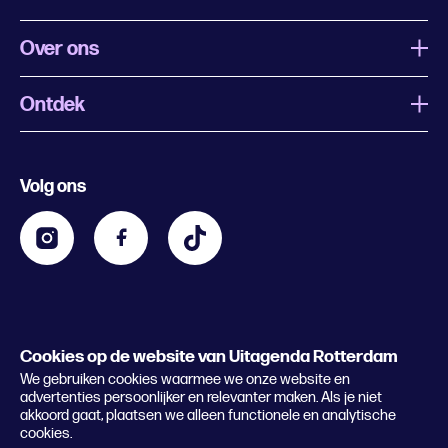
Over ons
Ontdek
Wat is Uitagenda Rotterdam
Evenement aanmelden
Festivals
Nachtagenda
Volg ons
Contact
Kids
Eten en drinken
Zakelijk
Blijf op de hoogte
Privacy statement & cookies
Word nu abonnee
Cookies op de website van Uitagenda Rotterdam
© 2026 Rotterdam Festivals
We gebruiken cookies waarmee we onze website en
Lees het magazine
advertenties persoonlijker en relevanter maken. Als je niet
akkoord gaat, plaatsen we alleen functionele en analytische
cookies.