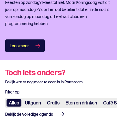
Feesten op zondag? Meestal niet. Maar Koningsdag valt dit
jaar op maandag 27 april en dat betekent dat er in de nacht
van zondag op maandag al heel wat clubs een
programmering hebben.
Lees meer
Toch iets anders?
Bekijk wat er nog meer te doen is in Rotterdam.
Filter op:
Alles
Uitgaan
Gratis
Eten en drinken
Café S
Bekijk de volledige agenda