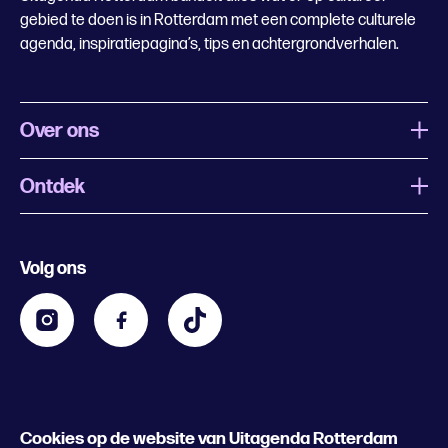
gebied te doen is in Rotterdam met een complete culturele
agenda, inspiratiepagina’s, tips en achtergrondverhalen.
Over ons
Ontdek
Wat is Uitagenda Rotterdam
Evenement aanmelden
Festivals
Nachtagenda
Volg ons
Contact
Kids
Eten en drinken
Zakelijk
Blijf op de hoogte
Privacy statement & cookies
Word nu abonnee
Cookies op de website van Uitagenda Rotterdam
© 2026 Rotterdam Festivals