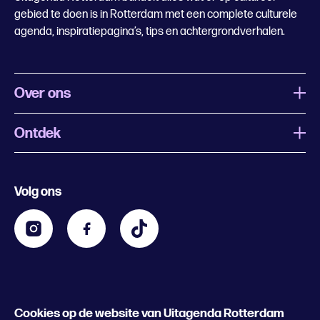
gebied te doen is in Rotterdam met een complete culturele
agenda, inspiratiepagina’s, tips en achtergrondverhalen.
Over ons
Ontdek
Wat is Uitagenda Rotterdam
Evenement aanmelden
Festivals
Nachtagenda
Volg ons
Contact
Kids
Eten en drinken
Zakelijk
Blijf op de hoogte
Privacy statement & cookies
Word nu abonnee
Cookies op de website van Uitagenda Rotterdam
© 2026 Rotterdam Festivals