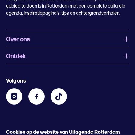
gebied te doen is in Rotterdam met een complete culturele
agenda, inspiratiepagina’s, tips en achtergrondverhalen.
Over ons
Ontdek
Wat is Uitagenda Rotterdam
Evenement aanmelden
Festivals
Nachtagenda
Volg ons
Contact
Kids
Eten en drinken
Zakelijk
Blijf op de hoogte
Privacy statement & cookies
Word nu abonnee
Cookies op de website van Uitagenda Rotterdam
© 2026 Rotterdam Festivals