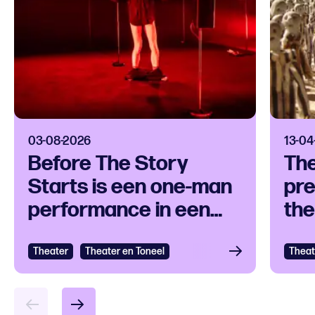
03-08-2026
13-04
Before The Story
Th
Starts is een one-man
pre
performance in een
the
klankuniversum
ove
Theater
Bekijken
Theater en Toneel
Theat
Bek