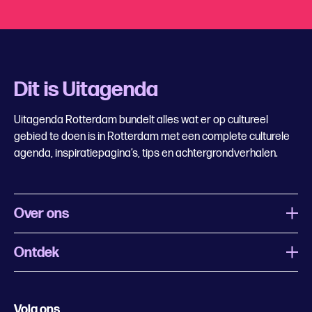
Dit is Uitagenda
Uitagenda Rotterdam bundelt alles wat er op cultureel
gebied te doen is in Rotterdam met een complete culturele
agenda, inspiratiepagina’s, tips en achtergrondverhalen.
Over ons
Ontdek
Wat is Uitagenda Rotterdam
Evenement aanmelden
Festivals
Nachtagenda
Volg ons