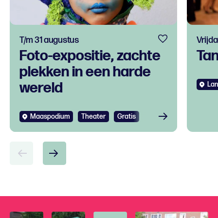
T/m 31 augustus
Vrijd
Foto-expositie, zachte
Ta
plekken in een harde
wereld
Lan
Maaspodium
Theater
Gratis