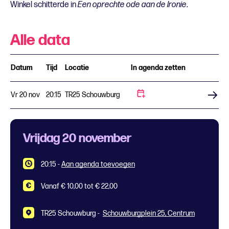
Winkel schitterde in
Een oprechte ode aan de Ironie
.
Alle data
Datum
Tijd
Locatie
In agenda zetten
Vr 20 nov
20:15
TR25 Schouwburg
Koop tickets
Vrijdag 20 november
20:15
-
Aan agenda toevoegen
Vanaf € 10,00 tot € 22,00
TR25 Schouwburg -
Schouwburgplein 25, Centrum