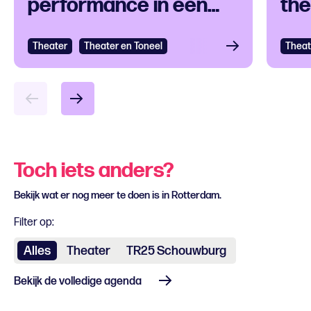
performance in een
the
klankuniversum
ove
Theater
Bekijken
Theater en Toneel
Theat
Bek
Toch iets anders?
Bekijk wat er nog meer te doen is in Rotterdam.
Filter op:
Alles
Theater
TR25 Schouwburg
Bekijk de volledige agenda