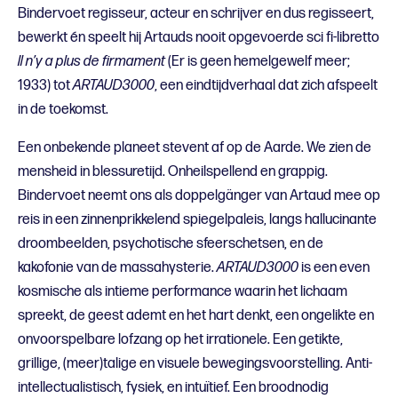
Bindervoet regisseur, acteur en schrijver en dus regisseert,
bewerkt én speelt hij Artauds nooit opgevoerde sci fi-libretto
Il n’y a plus de firmament
(Er is geen hemelgewelf meer;
1933) tot
ARTAUD3000
, een eindtijdverhaal dat zich afspeelt
in de toekomst.
Een onbekende planeet stevent af op de Aarde. We zien de
mensheid in blessuretijd. Onheilspellend en grappig.
Bindervoet neemt ons als doppelgänger van Artaud mee op
reis in een zinnenprikkelend spiegelpaleis, langs hallucinante
droombeelden, psychotische sfeerschetsen, en de
kakofonie van de massahysterie.
ARTAUD3000
is een even
kosmische als intieme performance waarin het lichaam
spreekt, de geest ademt en het hart denkt, een ongelikte en
onvoorspelbare lofzang op het irrationele. Een getikte,
grillige, (meer)talige en visuele bewegingsvoorstelling. Anti-
intellectualistisch, fysiek, en intuïtief. Een broodnodig