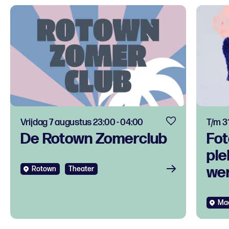
Vrijdag 7 augustus 23:00 - 04:00
T/m 3
De Rotown Zomerclub
Fot
ple
we
Rotown
Theater
Ma