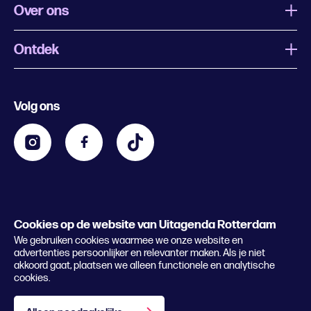
Over ons
Ontdek
Wat is Uitagenda Rotterdam
Evenement aanmelden
Festivals
Nachtagenda
Volg ons
Contact
Kids
Eten en drinken
Zakelijk
Blijf op de hoogte
Privacy statement & cookies
Word nu abonnee
Cookies op de website van Uitagenda Rotterdam
© 2026 Rotterdam Festivals
We gebruiken cookies waarmee we onze website en
Lees het magazine
advertenties persoonlijker en relevanter maken. Als je niet
akkoord gaat, plaatsen we alleen functionele en analytische
cookies.