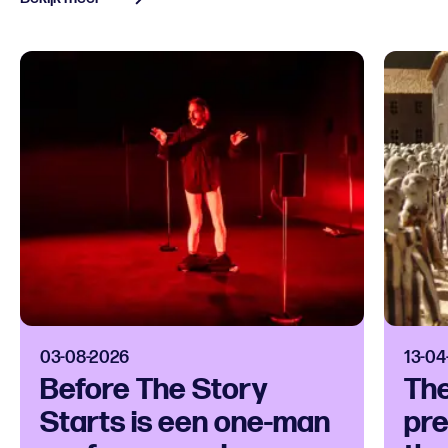
03-08-2026
13-04
Before The Story
Th
Starts is een one-man
pre