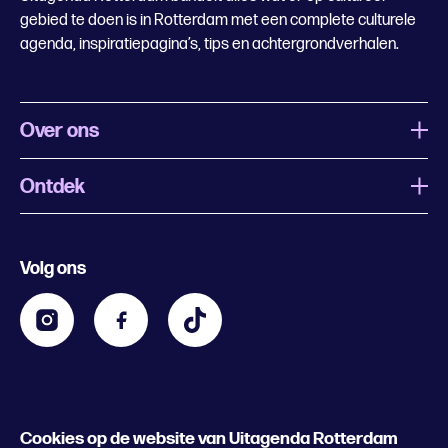
gebied te doen is in Rotterdam met een complete culturele
agenda, inspiratiepagina’s, tips en achtergrondverhalen.
Over ons
Ontdek
Wat is Uitagenda Rotterdam
Evenement aanmelden
Festivals
Nachtagenda
Volg ons
Contact
Kids
Eten en drinken
Zakelijk
Blijf op de hoogte
Privacy statement & cookies
Word nu abonnee
Cookies op de website van Uitagenda Rotterdam
© 2026 Rotterdam Festivals