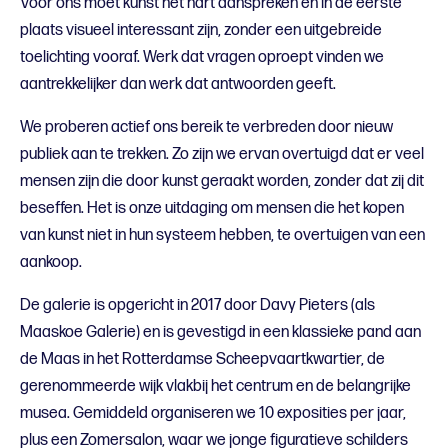
Voor ons moet kunst het hart aanspreken en in de eerste
plaats visueel interessant zijn, zonder een uitgebreide
toelichting vooraf. Werk dat vragen oproept vinden we
aantrekkelijker dan werk dat antwoorden geeft.
We proberen actief ons bereik te verbreden door nieuw
publiek aan te trekken. Zo zijn we ervan overtuigd dat er veel
mensen zijn die door kunst geraakt worden, zonder dat zij dit
beseffen. Het is onze uitdaging om mensen die het kopen
van kunst niet in hun systeem hebben, te overtuigen van een
aankoop.
De galerie is opgericht in 2017 door Davy Pieters (als
Maaskoe Galerie) en is gevestigd in een klassieke pand aan
de Maas in het Rotterdamse Scheepvaartkwartier, de
gerenommeerde wijk vlakbij het centrum en de belangrijke
musea. Gemiddeld organiseren we 10 exposities per jaar,
plus een Zomersalon, waar we jonge figuratieve schilders