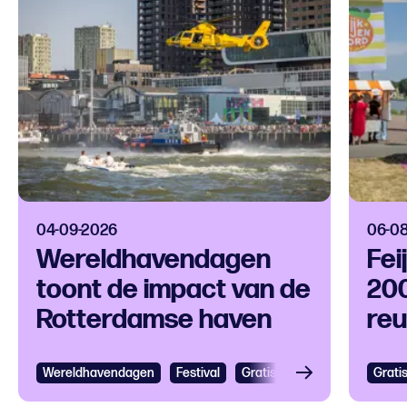
04-09-2026
06-0
Wereldhavendagen
Fei
toont de impact van de
200
Rotterdamse haven
reu
op 
Wereldhavendagen
Bekijken
Festival
Gratis
Festival
Grootst
Grati
Bek