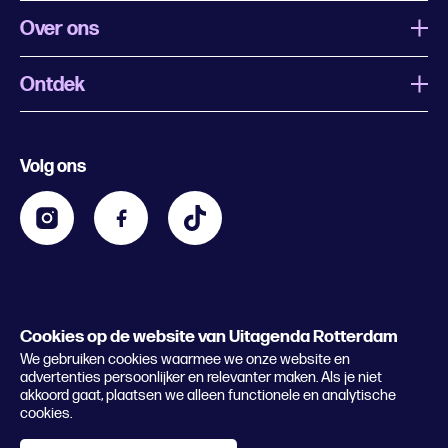
Over ons
Ontdek
Wat is Uitagenda Rotterdam
Evenement aanmelden
Festivals
Nachtagenda
Volg ons
Contact
Kids
Eten en drinken
Zakelijk
Blijf op de hoogte
Privacy statement & cookies
Word nu abonnee
Cookies op de website van Uitagenda Rotterdam
© 2026 Rotterdam Festivals
We gebruiken cookies waarmee we onze website en
Lees het magazine
advertenties persoonlijker en relevanter maken. Als je niet
akkoord gaat, plaatsen we alleen functionele en analytische
cookies.