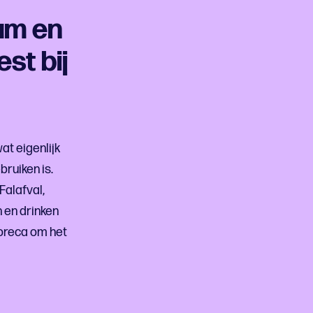
am en
st bij
t eigenlijk
ruiken is.
Falafval,
 en drinken
oreca om het