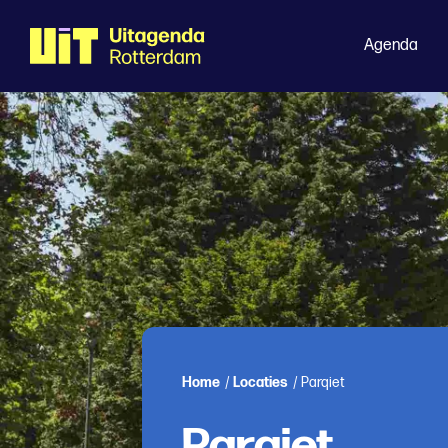
Agenda
Home
/
Locaties
/
Parqiet
Parqiet