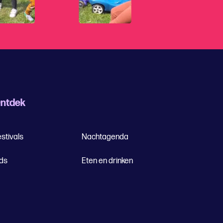
ntdek
stivals
Nachtagenda
ids
Eten en drinken