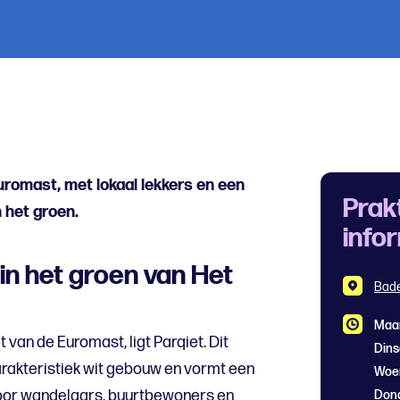
Euromast, met lokaal lekkers en een
Prak
 het groen.
info
 in het groen van Het
Bade
Maa
t van de Euromast, ligt Parqiet. Dit
Din
karakteristiek wit gebouw en vormt een
Woe
voor wandelaars, buurtbewoners en