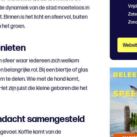
Vrij
de dynamiek van de stad moeiteloos in
Zate
. Binnen is het licht en sfeervol, buiten
Zon
n het groen.
nieten
Websi
 sfeer waar iedereen zich welkom
 belangrijke rol. Bij een biertje of glas
 om te delen. Wie met de hond komt,
Het zijn juist die kleine gebaren die het
andacht samengesteld
engevoel. Koffie komt van de