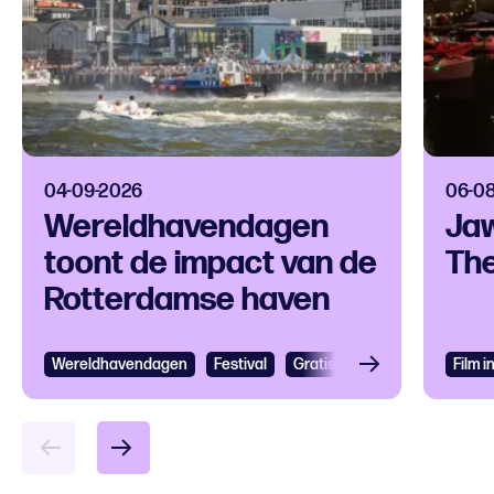
04-09-2026
06-0
Wereldhavendagen
Jaw
toont de impact van de
The
Rotterdamse haven
Wereldhavendagen
Bekijken
Festival
Gratis
Festival
Grootst
Film 
Bek