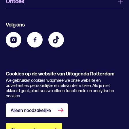
Ontdek
Wat is Uitagenda Rotterdam
Evenement aanmelden
Festivals
Nachtagenda
Volg ons
Contact
Kids
Eten en drinken
Zakelijk
Blijf op de hoogte
Privacy statement & cookies
Word nu abonnee
Cookies op de website van Uitagenda Rotterdam
© 2026 Rotterdam Festivals
We gebruiken cookies waarmee we onze website en
Lees het magazine
advertenties persoonlijker en relevanter maken. Als je niet
akkoord gaat, plaatsen we alleen functionele en analytische
cookies.
Alleen noodzakelijke